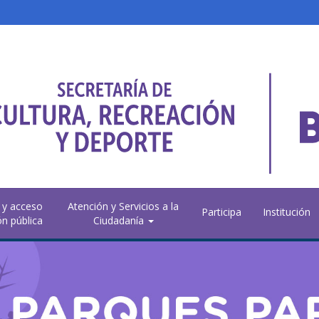
 y acceso
Atención y Servicios a la
Participa
Institución
ón pública
Ciudadanía