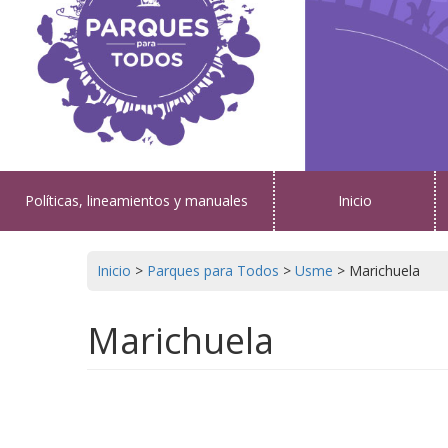
Políticas, lineamientos y manuales
Inicio
Inicio
>
Parques para Todos
>
Usme
>
Marichuela
Marichuela