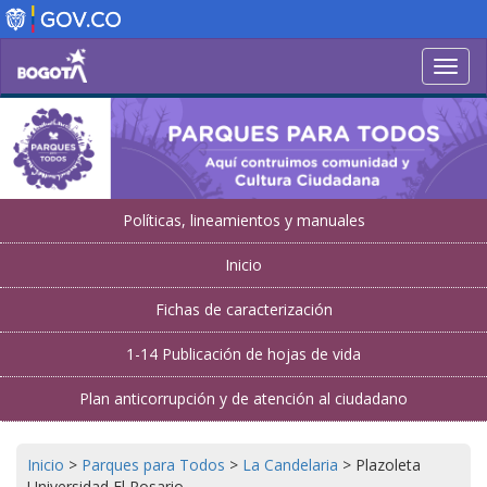
Pasar
al
contenido
Toggl
principal
navig
Políticas, lineamientos y manuales
Inicio
Fichas de caracterización
1-14 Publicación de hojas de vida
Plan anticorrupción y de atención al ciudadano
Inicio
>
Parques para Todos
>
La Candelaria
>
Plazoleta
Universidad El Rosario