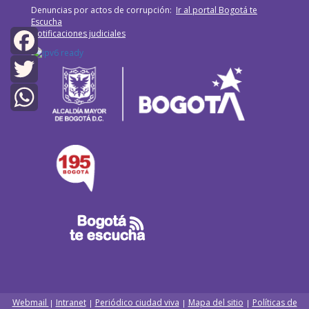
Denuncias por actos de corrupción:
Ir al portal Bogotá te
Escucha
Notificaciones judiciales
Facebook
Twitter
WhatsApp
Webmail
Intranet
Periódico ciudad viva
Mapa del sitio
Políticas de
|
|
|
|