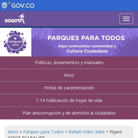
Pasar
al
contenido
Toggl
principal
navig
Políticas, lineamientos y manuales
Inicio
Fichas de caracterización
1-14 Publicación de hojas de vida
Plan anticorrupción y de atención al ciudadano
Inicio
>
Parques para Todos
>
Rafael Uribe Uribe
>
Pijaos
JORGE ECABALIER