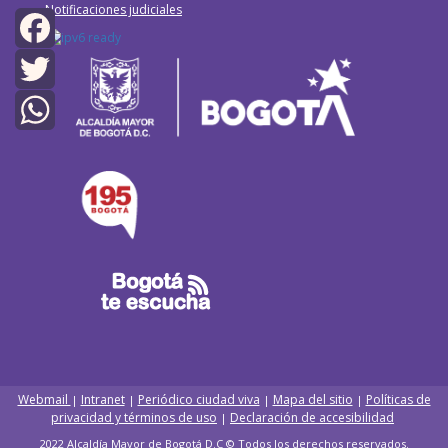
Notificaciones judiciales
Facebook
Twitter
WhatsApp
Webmail
Intranet
Periódico ciudad viva
Mapa del sitio
Políticas de
|
|
|
|
privacidad y términos de uso
Declaración de accesibilidad
|
2022 Alcaldía Mayor de Bogotá D.C © Todos los derechos reservados.