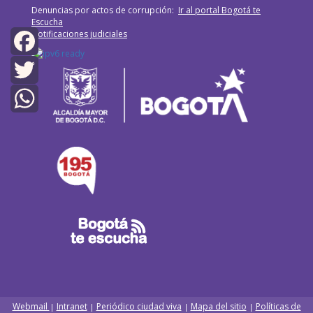
Denuncias por actos de corrupción:
Ir al portal Bogotá te
Escucha
Notificaciones judiciales
Facebook
Twitter
WhatsApp
Webmail
Intranet
Periódico ciudad viva
Mapa del sitio
Políticas de
|
|
|
|