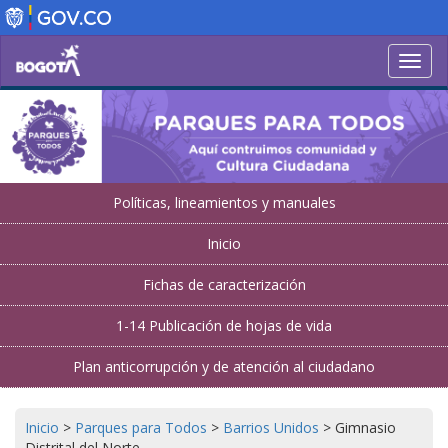
Pasar
al
contenido
Toggl
principal
navig
Políticas, lineamientos y manuales
Inicio
Fichas de caracterización
1-14 Publicación de hojas de vida
Plan anticorrupción y de atención al ciudadano
Inicio
>
Parques para Todos
>
Barrios Unidos
>
Gimnasio
Distrital del Norte