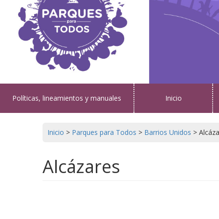
Políticas, lineamientos y manuales
Inicio
Inicio
>
Parques para Todos
>
Barrios Unidos
>
Alcáz
Alcázares