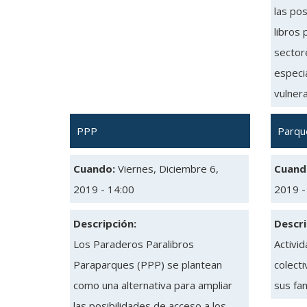
las pos
libros 
sectore
especia
vulnera
PPP
Parqu
Cuando:
Viernes, Diciembre 6,
Cuand
2019 - 14:00
2019 -
Descripción:
Descri
Los Paraderos Paralibros
Activi
Paraparques (PPP) se plantean
colecti
como una alternativa para ampliar
sus fam
las posibilidades de acceso a los