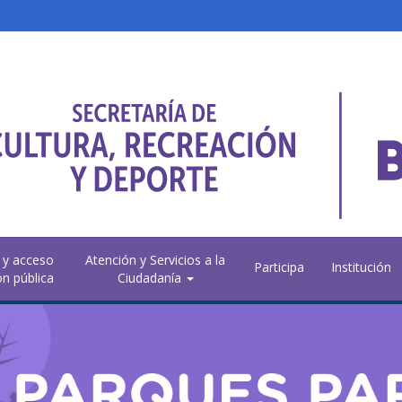
 y acceso
Atención y Servicios a la
Participa
Institución
ón pública
Ciudadanía