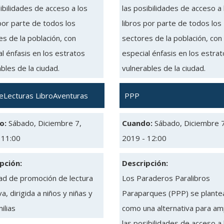
ibilidades de acceso a los
las posibilidades de acceso a 
por parte de todos los
libros por parte de todos los
s de la población, con
sectores de la población, con
l énfasis en los estratos
especial énfasis en los estra
bles de la ciudad.
vulnerables de la ciudad.
eLecturas LibroAventuras
PPP
o:
Sábado, Diciembre 7,
Cuando:
Sábado, Diciembre 7
 11:00
2019 - 12:00
pción:
Descripción:
dad de promoción de lectura
Los Paraderos Paralibros
va, dirigida a niños y niñas y
Paraparques (PPP) se plante
ilias
como una alternativa para amp
las posibilidades de acceso a 