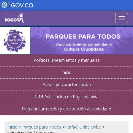
Pasar
al
contenido
Toggl
principal
navig
Políticas, lineamientos y manuales
Inicio
Fichas de caracterización
1-14 Publicación de hojas de vida
Plan anticorrupción y de atención al ciudadano
Inicio
>
Parques para Todos
>
Rafael Uribe Uribe
>
Urbanización Marruecos