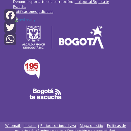
Denuncias por actos de corrupción:
Ir al portal Bogotá te
Escucha
Notificaciones judiciales
Facebook
Twitter
WhatsApp
Webmail
Intranet
Periódico ciudad viva
Mapa del sitio
Políticas de
|
|
|
|
privacidad y términos de uso
Declaración de accesibilidad
|