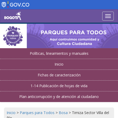
Pasar
al
contenido
Toggl
principal
navig
Políticas, lineamientos y manuales
Inicio
Fichas de caracterización
1-14 Publicación de hojas de vida
Plan anticorrupción y de atención al ciudadano
Inicio
>
Parques para Todos
>
Bosa
>
Timiza Sector Villa del
Río