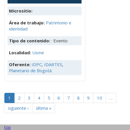
Micrositio:
Área de trabajo:
Patrimonio e
identidad
Tipo de contenido:
· Evento
Localidad:
Usme
Oferente:
IDPC
,
IDARTES
,
Planetario de Bogotá
1
2
3
4
5
6
7
8
9
10
…
siguiente ›
última »
top