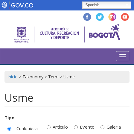
Pasar
Spanish
al
contenido
principal
Toggl
navig
Inicio
>
Taxonomy
>
Term
>
Usme
Usme
Tipo
Artículo
Evento
Galeria
- Cualquiera -