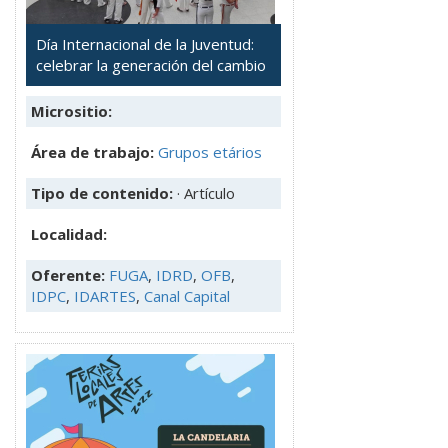
Día Internacional de la Juventud:
celebrar la generación del cambio
Micrositio:
Área de trabajo:
Grupos etários
Tipo de contenido:
· Artículo
Localidad:
Oferente:
FUGA
,
IDRD
,
OFB
,
IDPC
,
IDARTES
,
Canal Capital