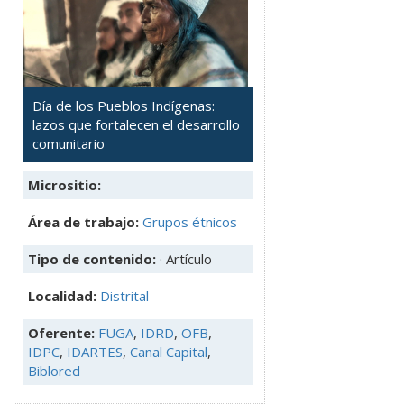
Día de los Pueblos Indígenas:
lazos que fortalecen el desarrollo
comunitario
Micrositio:
Área de trabajo:
Grupos étnicos
Tipo de contenido:
· Artículo
Localidad:
Distrital
Oferente:
FUGA
,
IDRD
,
OFB
,
IDPC
,
IDARTES
,
Canal Capital
,
Biblored