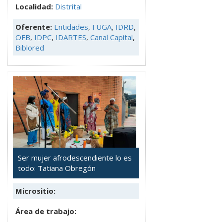
Localidad:
Distrital
Oferente:
Entidades
,
FUGA
,
IDRD
,
OFB
,
IDPC
,
IDARTES
,
Canal Capital
,
Biblored
Ser mujer afrodescendiente lo es
todo: Tatiana Obregón
Micrositio:
Área de trabajo: