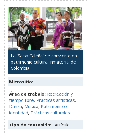
La ´Salsa Caleña´ se convierte en
patrimonio cultural inmaterial de
Colombia
Micrositio:
Área de trabajo:
Recreación y
tiempo libre
,
Prácticas artísticas
,
Danza
,
Música
,
Patrimonio e
identidad
,
Prácticas culturales
Tipo de contenido:
· Artículo