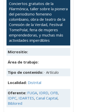
Conciertos gratuitos de la
Filarmónica, taller sobre la pionera
del periodismo femenino
colombiano, obra de teatro de la
Comisión de la Verdad, Festival
TomePola!, feria de mujeres
emprendedoras, y muchas más
actividades imperdibles
Micrositio:
Área de trabajo:
Tipo de contenido:
· Artículo
Localidad:
Distrital
Oferente:
FUGA
,
IDRD
,
OFB
,
IDPC
,
IDARTES
,
Canal Capital
,
Biblored