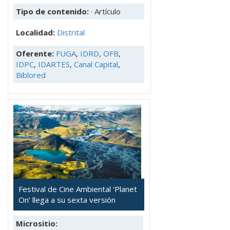
Tipo de contenido:
· Artículo
Localidad:
Distrital
Oferente:
FUGA
,
IDRD
,
OFB
,
IDPC
,
IDARTES
,
Canal Capital
,
Biblored
Festival de Cine Ambiental ‘Planet
On’ llega a su sexta versión
Micrositio: