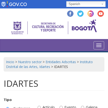
Pasar
Spanish
al
contenido
principal
Toggl
navig
Inicio
>
Nuestro sector
>
Entidades Adscritas
>
Instituto
Distrital de las Artes, Idartes
>
IDARTES
IDARTES
Tipo
Artículo
Evento
Galeria