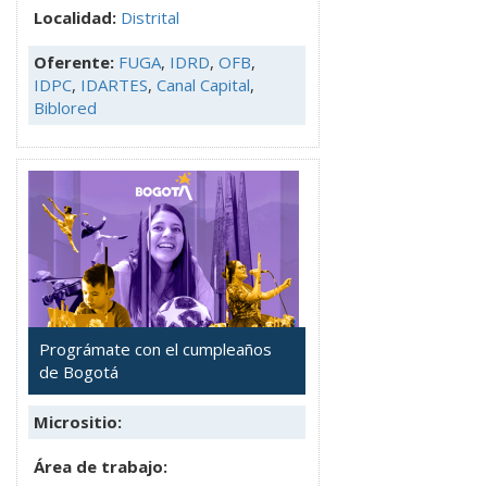
Localidad:
Distrital
Oferente:
FUGA
,
IDRD
,
OFB
,
IDPC
,
IDARTES
,
Canal Capital
,
Biblored
Prográmate con el cumpleaños
de Bogotá
Micrositio:
Área de trabajo: