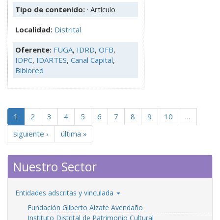
Tipo de contenido:
· Artículo
Localidad:
Distrital
Oferente:
FUGA
,
IDRD
,
OFB
,
IDPC
,
IDARTES
,
Canal Capital
,
Biblored
1
2
3
4
5
6
7
8
9
10
…
siguiente ›
última »
Nuestro Sector
Entidades adscritas y vinculada
Fundación Gilberto Alzate Avendaño
Instituto Distrital de Patrimonio Cultural