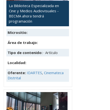
La Biblioteca Especializada en
Cine y Medios Audiovisuales -
BECMA ahora tendrá
programación
Micrositio:
Área de trabajo:
Tipo de contenido:
· Artículo
Localidad:
Oferente:
IDARTES
,
Cinemateca
Distrital