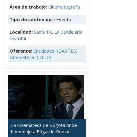
Área de trabajo:
Cinematografía
Tipo de contenido:
· Evento
Localidad:
Santa Fe
,
La Candelaria
,
Distrital
Oferente:
Entidades
,
IDARTES
,
Cinemateca Distrital
La Cinemateca de Bogotá rinde
homenaje a Edgardo Román