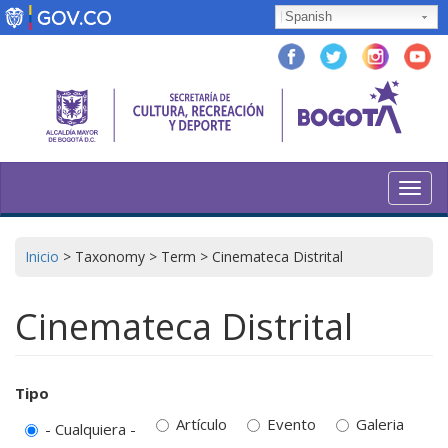
Pasar
Spanish
al
contenido
principal
Toggl
navig
Inicio
>
Taxonomy
>
Term
>
Cinemateca Distrital
Cinemateca Distrital
Tipo
Artículo
Evento
Galeria
- Cualquiera -