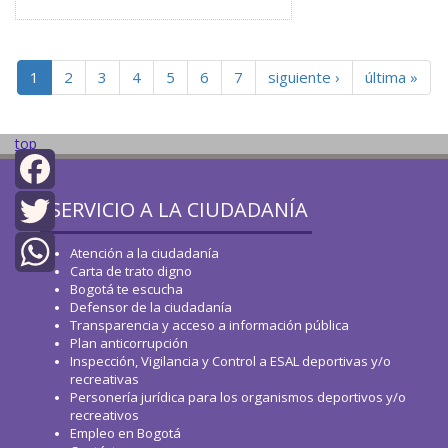
1
2
3
4
5
6
7
siguiente ›
última »
top
SERVICIO A LA CIUDADANÍA
Facebook
Twitter
Atención a la ciudadanía
Carta de trato digno
Bogotá te escucha
WhatsApp
Defensor de la ciudadanía
Transparencia y acceso a información pública
Plan anticorrupción
Inspección, Vigilancia y Control a ESAL deportivas y/o
recreativas
Personería jurídica para los organismos deportivos y/o
recreativos
Empleo en Bogotá