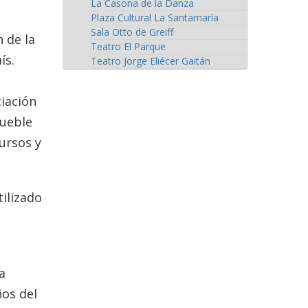
La Casona de la Danza
Plaza Cultural La Santamaría
Sala Otto de Greiff
 de la
Teatro El Parque
ís.
Teatro Jorge Eliécer Gaitán
ciación
mueble
ursos y
ilizado
a
ños del