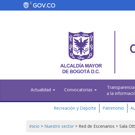
Pasar
al
contenido
principal
Transparencia
Actualidad
Convocatorias
a la informaci
Recreación y Deporte
Patrimonio
Au
Inicio
>
Nuestro sector
>
Red de Escenarios
>
Sala Ott