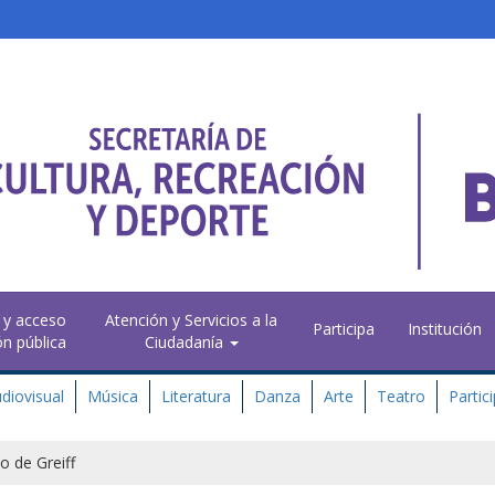
 y acceso
Atención y Servicios a la
Participa
Institución
ón pública
Ciudadanía
diovisual
Música
Literatura
Danza
Arte
Teatro
Partic
o de Greiff