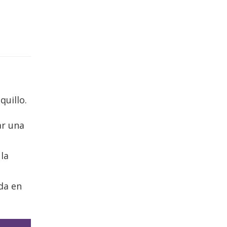
quillo.
ar una
la
da en