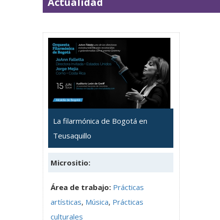
Actualidad
La filarmónica de Bogotá en
Teusaquillo
Micrositio:
Área de trabajo:
Prácticas
artísticas
,
Música
,
Prácticas
culturales