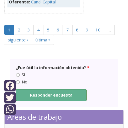
Oferente:
Canal Capital
1
2
3
4
5
6
7
8
9
10
…
siguiente ›
última »
¿Fue útil la información obtenida?
*
Sí
No
Responder encuesta
Facebook
Twitter
Áreas de trabajo
WhatsApp