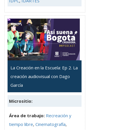
IDPC
,
IDARTES
La Creación en la Escuela: Ep 2. La
creación audiovisual con Dago
García
Micrositio:
Área de trabajo:
Recreación y
tiempo libre
,
Cinematografía
,