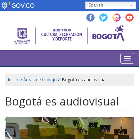
Pasar
Spanish
al
contenido
principal
Toggl
navig
Inicio
>
Áreas de trabajo
>
Bogotá es audiovisual
Bogotá es audiovisual