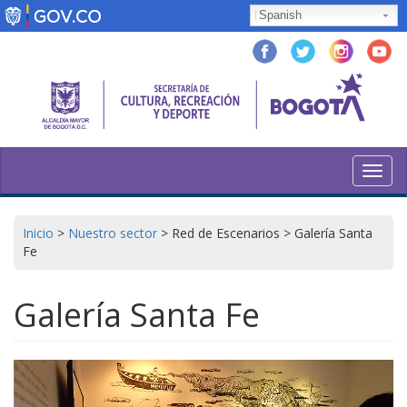
Pasar
Spanish
al
contenido
principal
Toggl
navig
Inicio
>
Nuestro sector
>
Red de Escenarios
>
Galería Santa
Fe
Galería Santa Fe