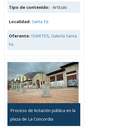
Tipo de contenido:
· Artículo
Localidad:
Santa Fe
Oferente:
IDARTES
,
Galería Santa
Fe
Proceso de licitación pública en la
plaza de La Concordia