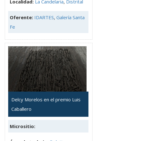
Localidad:
La Candelaria
,
Distrital
Oferente:
IDARTES
,
Galería Santa
Fe
Delcy Morelos en el premio Luis
Caballero
Micrositio: