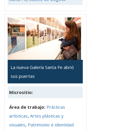
La nueva Galería Santa Fe abrió
sus puertas
Micrositio:
Área de trabajo:
Prácticas
artísticas
,
Artes plásticas y
visuales
,
Patrimonio e identidad