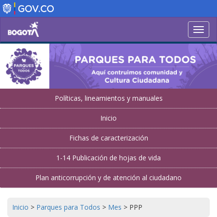
Pasar
al
contenido
Toggl
principal
navig
Políticas, lineamientos y manuales
Inicio
Fichas de caracterización
1-14 Publicación de hojas de vida
Plan anticorrupción y de atención al ciudadano
Inicio
>
Parques para Todos
>
Mes
>
PPP