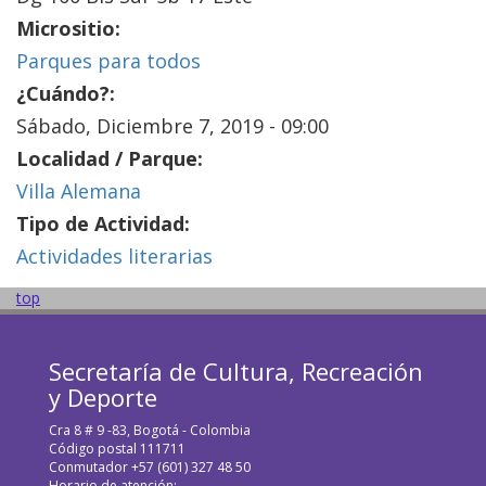
Micrositio:
Parques para todos
¿Cuándo?:
Sábado, Diciembre 7, 2019 - 09:00
Localidad / Parque:
Villa Alemana
Tipo de Actividad:
Actividades literarias
top
Secretaría de Cultura, Recreación
y Deporte
Cra 8 # 9 -83, Bogotá - Colombia
Código postal 111711
Conmutador +57 (601) 327 48 50
Horario de atención: