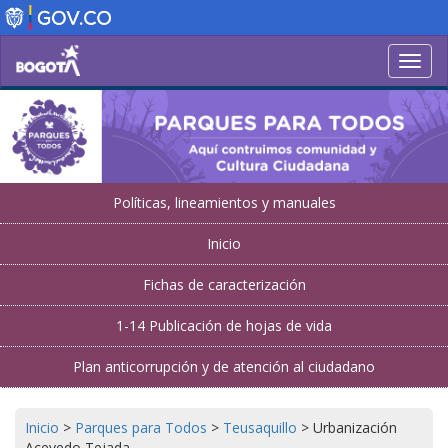
Pasar
al
contenido
Toggl
principal
navig
Políticas, lineamientos y manuales
Inicio
Fichas de caracterización
1-14 Publicación de hojas de vida
Plan anticorrupción y de atención al ciudadano
Inicio
>
Parques para Todos
>
Teusaquillo
>
Urbanización
Acevedo Tejada