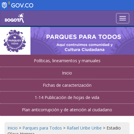
Pasar
al
contenido
Toggl
principal
navig
Políticas, lineamientos y manuales
Inicio
Fichas de caracterización
1-14 Publicación de hojas de vida
Plan anticorrupción y de atención al ciudadano
Inicio
>
Parques para Todos
>
Rafael Uribe Uribe
>
Estadio
Olaya Herrera