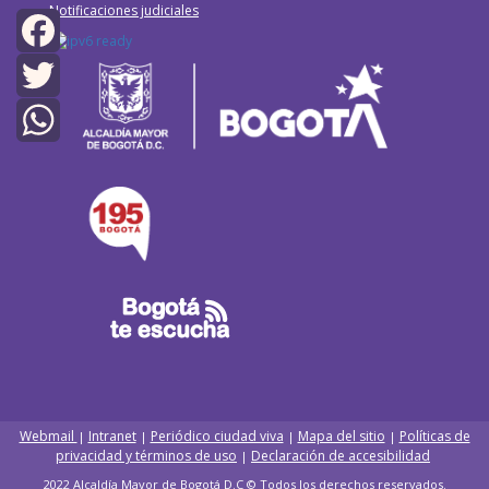
Notificaciones judiciales
Facebook
Twitter
WhatsApp
Webmail
Intranet
Periódico ciudad viva
Mapa del sitio
Políticas de
|
|
|
|
privacidad y términos de uso
Declaración de accesibilidad
|
2022 Alcaldía Mayor de Bogotá D.C © Todos los derechos reservados.