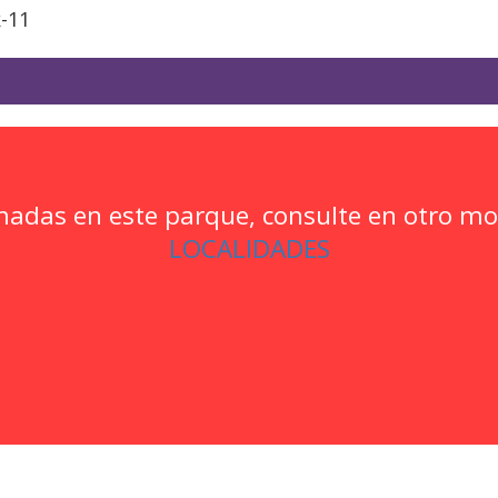
k-11
madas en este parque, consulte en otro 
LOCALIDADES