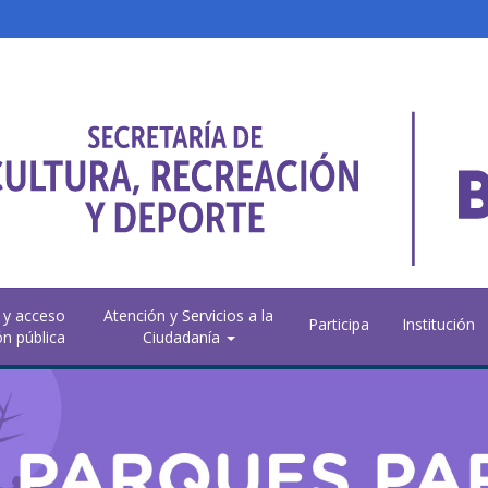
 y acceso
Atención y Servicios a la
Participa
Institución
ón pública
Ciudadanía