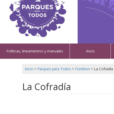
Políticas, lineamientos y manuales
Inicio
Inicio
>
Parques para Todos
>
Fontibon
>
La Cofradía
La Cofradía