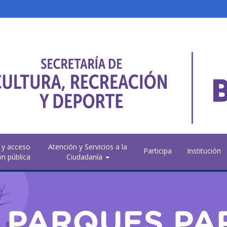
 y acceso
Atención y Servicios a la
Participa
Institución
ón pública
Ciudadanía