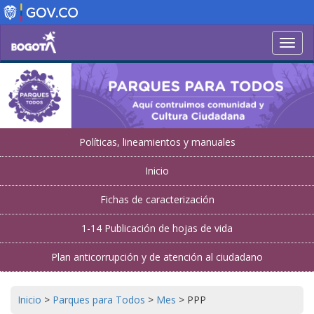
Pasar
al
contenido
Toggl
principal
navig
Políticas, lineamientos y manuales
Inicio
Fichas de caracterización
1-14 Publicación de hojas de vida
Plan anticorrupción y de atención al ciudadano
Inicio
>
Parques para Todos
>
Mes
>
PPP