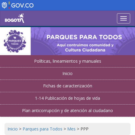
Pasar
al
contenido
Toggl
principal
navig
Políticas, lineamientos y manuales
Inicio
Fichas de caracterización
1-14 Publicación de hojas de vida
Plan anticorrupción y de atención al ciudadano
Inicio
>
Parques para Todos
>
Mes
>
PPP