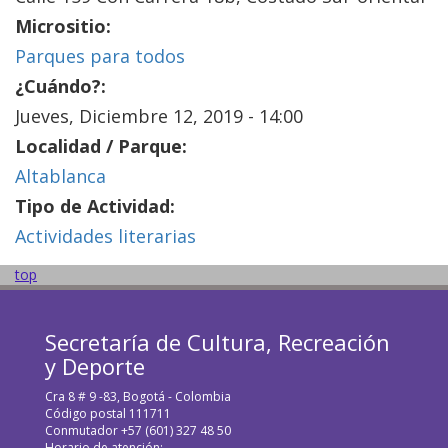
Micrositio:
Parques para todos
¿Cuándo?:
Jueves, Diciembre 12, 2019 - 14:00
Localidad / Parque:
Altablanca
Tipo de Actividad:
Actividades literarias
top
Secretaría de Cultura, Recreación
y Deporte
Cra 8 # 9 -83, Bogotá - Colombia
Código postal 111711
Conmutador +57 (601) 327 48 50
Horario de atención: