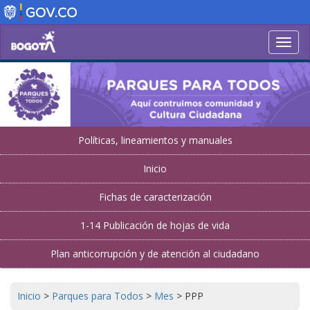
Pasar
al
contenido
Toggl
principal
navig
Políticas, lineamientos y manuales
Inicio
Fichas de caracterización
1-14 Publicación de hojas de vida
Plan anticorrupción y de atención al ciudadano
Inicio
>
Parques para Todos
>
Mes
>
PPP