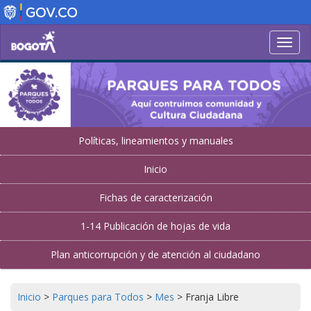
Pasar
al
contenido
Toggl
principal
navig
Políticas, lineamientos y manuales
Inicio
Fichas de caracterización
1-14 Publicación de hojas de vida
Plan anticorrupción y de atención al ciudadano
Inicio
>
Parques para Todos
>
Mes
>
Franja Libre