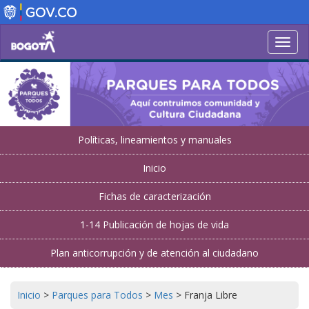
Pasar
al
contenido
Toggl
principal
navig
Políticas, lineamientos y manuales
Inicio
Fichas de caracterización
1-14 Publicación de hojas de vida
Plan anticorrupción y de atención al ciudadano
Inicio
>
Parques para Todos
>
Mes
>
Franja Libre