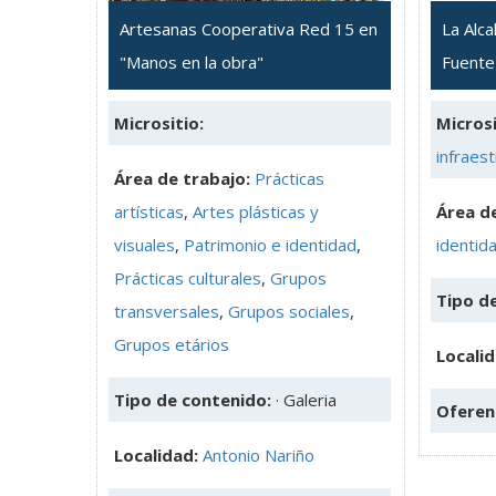
Artesanas Cooperativa Red 15 en
La Alca
"Manos en la obra"
Fuente
Micrositio:
Microsi
infraest
Área de trabajo:
Prácticas
artísticas
,
Artes plásticas y
Área de
visuales
,
Patrimonio e identidad
,
identid
Prácticas culturales
,
Grupos
Tipo d
transversales
,
Grupos sociales
,
Grupos etários
Localid
Tipo de contenido:
· Galeria
Oferen
Localidad:
Antonio Nariño