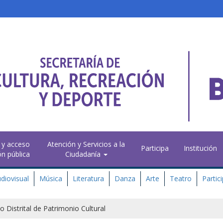
 y acceso
Atención y Servicios a la
Participa
Institución
ón pública
Ciudadanía
diovisual
Música
Literatura
Danza
Arte
Teatro
Partic
to Distrital de Patrimonio Cultural