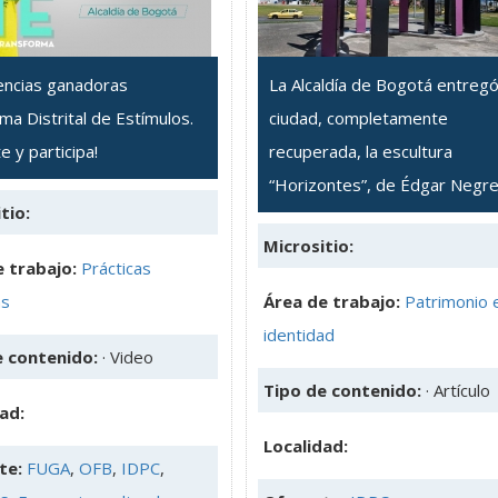
encias ganadoras
La Alcaldía de Bogotá entregó
a Distrital de Estímulos.
ciudad, completamente
e y participa!
recuperada, la escultura
“Horizontes”, de Édgar Negre
tio:
Micrositio:
 trabajo:
Prácticas
as
Área de trabajo:
Patrimonio 
identidad
e contenido:
· Video
Tipo de contenido:
· Artículo
ad:
Localidad:
te:
FUGA
,
OFB
,
IDPC
,