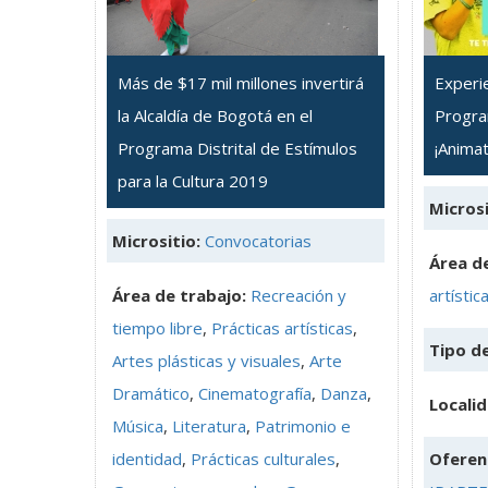
Más de $17 mil millones invertirá
Experi
la Alcaldía de Bogotá en el
Program
Programa Distrital de Estímulos
¡Animat
para la Cultura 2019
Microsi
Micrositio:
Convocatorias
Área de
Área de trabajo:
Recreación y
artístic
tiempo libre
,
Prácticas artísticas
,
Tipo d
Artes plásticas y visuales
,
Arte
Dramático
,
Cinematografía
,
Danza
,
Localid
Música
,
Literatura
,
Patrimonio e
identidad
,
Prácticas culturales
,
Oferen