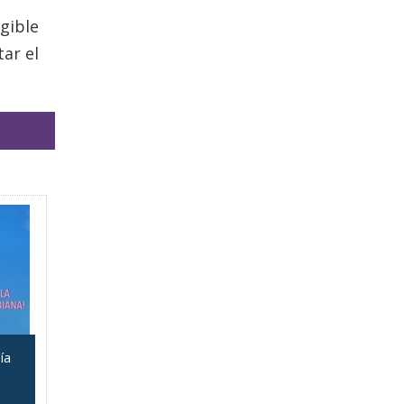
gible
ar el
ía