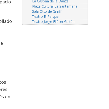
spacio
La Casona de la Danza
Plaza Cultural La Santamaría
Sala Otto de Greiff
Teatro El Parque
ollado
Teatro Jorge Eliécer Gaitán
de
cos
erés
és en