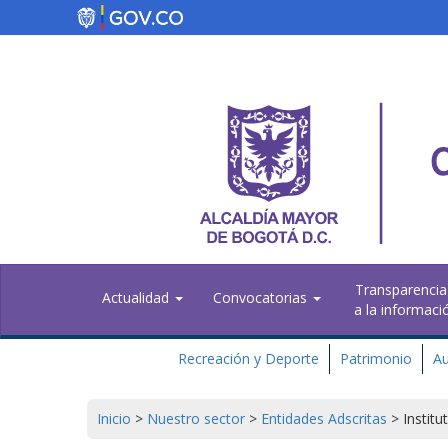
Pasar
al
contenido
principal
Transparencia
Actualidad
Convocatorias
a la informaci
Recreación y Deporte
Patrimonio
Au
Inicio
>
Nuestro sector
>
Entidades Adscritas
>
Institu