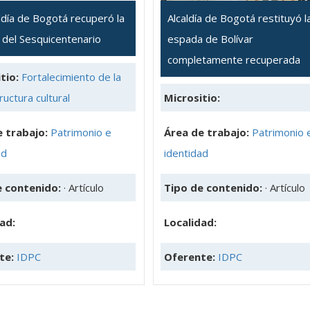
ldía de Bogotá recuperó la
Alcaldía de Bogotá restituyó l
 del Sesquicentenario
espada de Bolívar
completamente recuperada
tio:
Fortalecimiento de la
ructura cultural
Micrositio:
 trabajo:
Patrimonio e
Área de trabajo:
Patrimonio 
ad
identidad
e contenido:
· Artículo
Tipo de contenido:
· Artículo
ad:
Localidad:
te:
IDPC
Oferente:
IDPC