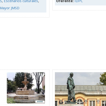
S
,
Escenarios culturales
,
Oferente:
IDPC
 Mayor JMSD