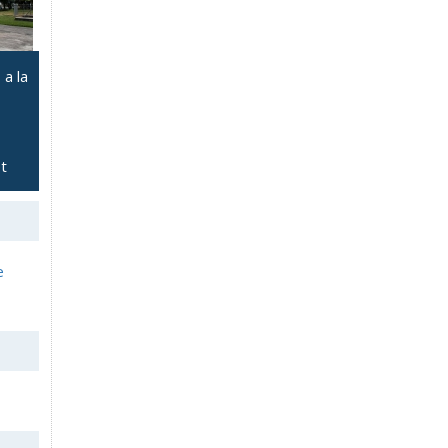
 a la
t
e