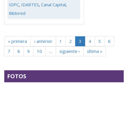
IDPC
,
IDARTES
,
Canal Capital
,
Biblored
« primera
‹ anterior
1
2
3
4
5
6
7
8
9
10
…
siguiente ›
última »
FOTOS