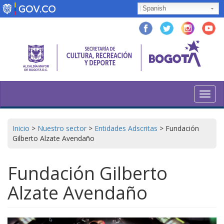
Pasar
Spanish
al
contenido
principal
Toggl
navig
Inicio
>
Nuestro sector
>
Entidades Adscritas
>
Fundación
Gilberto Alzate Avendaño
Fundación Gilberto
Alzate Avendaño