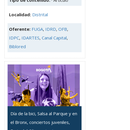
Tipo de contenido:
· Artículo
Localidad:
Distrital
Oferente:
FUGA
,
IDRD
,
OFB
,
IDPC
,
IDARTES
,
Canal Capital
,
Biblored
Día de la bici, Salsa al Parque y en
el Bronx, conciertos juveniles,