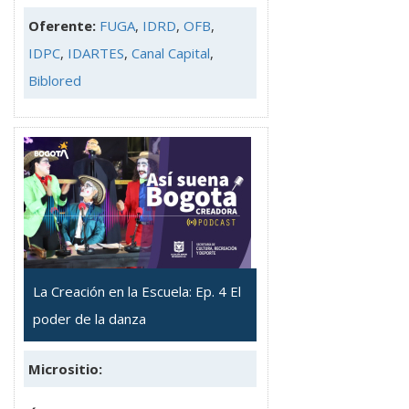
Oferente:
FUGA
,
IDRD
,
OFB
,
IDPC
,
IDARTES
,
Canal Capital
,
Biblored
La Creación en la Escuela: Ep. 4 El
poder de la danza
Micrositio: