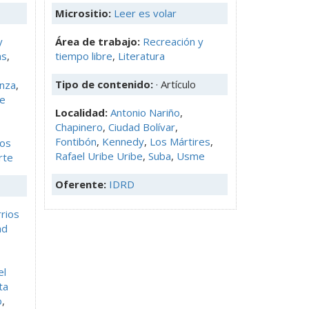
Micrositio:
Leer es volar
y
Área de trabajo:
Recreación y
as
,
tiempo libre
,
Literatura
Tipo de contenido:
· Artículo
nza
,
 e
Localidad:
Antonio Nariño
,
Chapinero
,
Ciudad Bolívar
,
Fontibón
,
Kennedy
,
Los Mártires
,
os
Rafael Uribe Uribe
,
Suba
,
Usme
rte
Oferente:
IDRD
rios
ad
el
ta
o
,