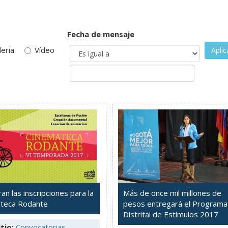
Fecha de mensaje
leria
Vídeo
Aplic
ran las inscripciones para la
Más de once mil millones de
teca Rodante
pesos entregará el Programa
Distrital de Estímulos 2017
tio:
Convocatorias