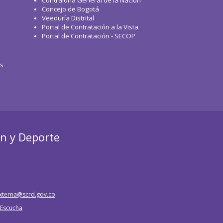
Contraloría General de la Nación
Concejo de Bogotá
Veeduría Distrital
Portal de Contratación a la Vista
Portal de Contratación - SECOP
os
ón y Deporte
xterna@scrd.gov.co
e Escucha