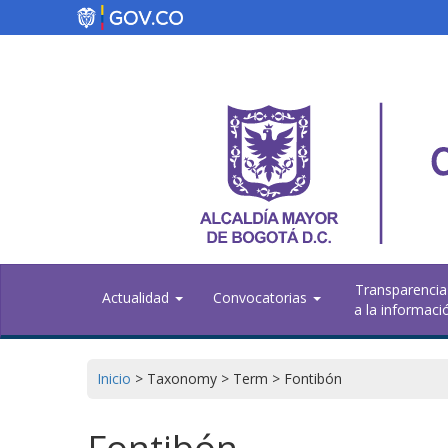
Pasar
al
contenido
principal
Transparencia
Actualidad
Convocatorias
a la informaci
Inicio
>
Taxonomy
>
Term
>
Fontibón