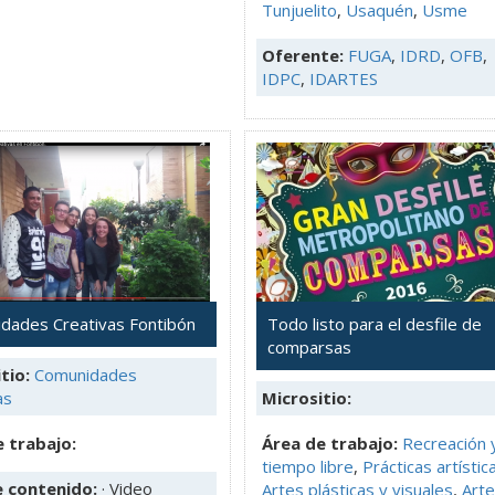
Tunjuelito
,
Usaquén
,
Usme
Oferente:
FUGA
,
IDRD
,
OFB
,
IDPC
,
IDARTES
dades Creativas Fontibón
Todo listo para el desfile de
comparsas
tio:
Comunidades
as
Micrositio:
 trabajo:
Área de trabajo:
Recreación 
tiempo libre
,
Prácticas artístic
e contenido:
· Video
Artes plásticas y visuales
,
Arte