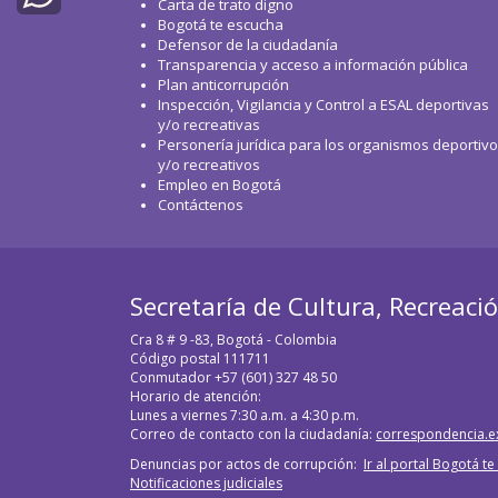
Carta de trato digno
Bogotá te escucha
WhatsApp
Defensor de la ciudadanía
Transparencia y acceso a información pública
Plan anticorrupción
Inspección, Vigilancia y Control a ESAL deportivas
y/o recreativas
Personería jurídica para los organismos deportiv
y/o recreativos
Empleo en Bogotá
Contáctenos
Secretaría de Cultura, Recreaci
Cra 8 # 9 -83, Bogotá - Colombia
Código postal 111711
Conmutador +57 (601) 327 48 50
Horario de atención:
Lunes a viernes 7:30 a.m. a 4:30 p.m.
Correo de contacto con la ciudadanía:
correspondencia.e
Denuncias por actos de corrupción:
Ir al portal Bogotá t
Notificaciones judiciales