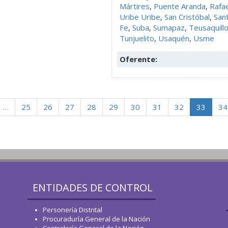
Mártires
,
Puente Aranda
,
Rafae
Uribe Uribe
,
San Cristóbal
,
San
Fe
,
Suba
,
Sumapaz
,
Teusaquill
Tunjuelito
,
Usaquén
,
Usme
Oferente:
…
25
26
27
28
29
30
31
32
33
34
ENTIDADES DE CONTROL
Personería Distrital
Procuraduría General de la Nación