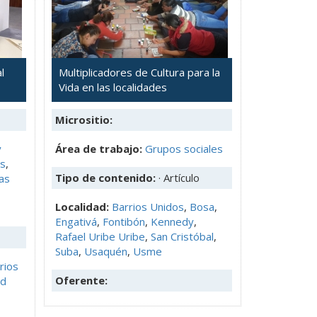
l
Multiplicadores de Cultura para la
Vida en las localidades
Micrositio:
y
Área de trabajo:
Grupos sociales
as
,
Tipo de contenido:
· Artículo
as
Localidad:
Barrios Unidos
,
Bosa
,
Engativá
,
Fontibón
,
Kennedy
,
Rafael Uribe Uribe
,
San Cristóbal
,
Suba
,
Usaquén
,
Usme
rios
Oferente:
ad