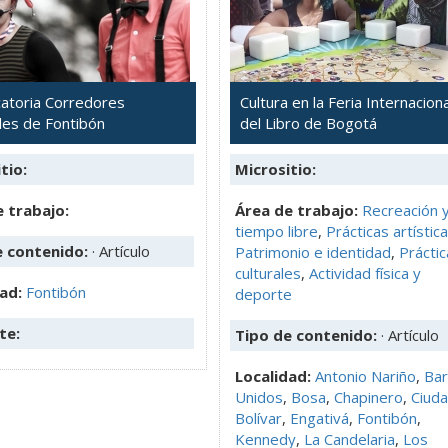
atoria Corredores
Cultura en la Feria Internaciona
les de Fontibón
del Libro de Bogotá
tio:
Micrositio:
 trabajo:
Área de trabajo:
Recreación 
tiempo libre
,
Prácticas artístic
e contenido:
· Artículo
Patrimonio e identidad
,
Práctic
culturales
,
Actividad física y
dad:
Fontibón
deporte
te:
Tipo de contenido:
· Artículo
Localidad:
Antonio Nariño
,
Bar
Unidos
,
Bosa
,
Chapinero
,
Ciud
Bolívar
,
Engativá
,
Fontibón
,
Kennedy
,
La Candelaria
,
Los