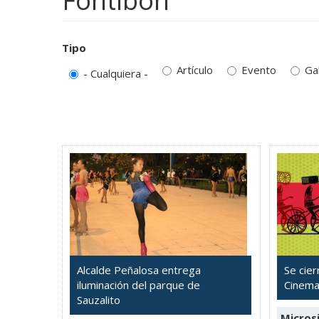
Fontibón
Tipo
Artículo
Evento
Ga
- Cualquiera -
Alcalde Peñalosa entrega
Se cier
iluminación del parque de
Cinema
Sauzalito
Microsi