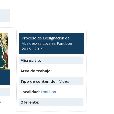
Proceso de Designación de
Alcaldes/as Locales Fontibón
2016 - 2019
Micrositio:
Área de trabajo:
Tipo de contenido:
· Video
Localidad:
Fontibón
y
Oferente:
as
,