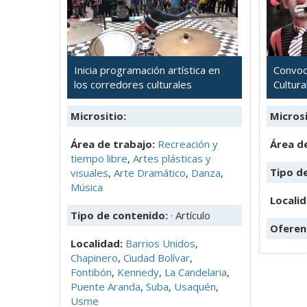
Inicia programación artística en
Convoc
los corredores culturales
Cultura
Micrositio:
Microsi
Área de trabajo:
Recreación y
Área de
tiempo libre
,
Artes plásticas y
Tipo d
visuales
,
Arte Dramático
,
Danza
,
Música
Locali
Tipo de contenido:
· Artículo
Oferen
Localidad:
Barrios Unidos
,
Chapinero
,
Ciudad Bolívar
,
Fontibón
,
Kennedy
,
La Candelaria
,
Puente Aranda
,
Suba
,
Usaquén
,
Usme