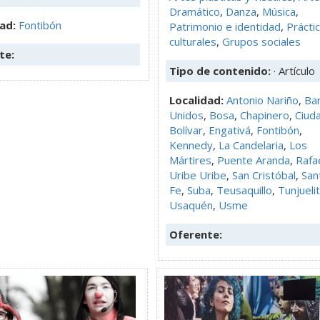
Dramático
,
Danza
,
Música
,
dad:
Fontibón
Patrimonio e identidad
,
Prácti
culturales
,
Grupos sociales
te:
Tipo de contenido:
· Artículo
Localidad:
Antonio Nariño
,
Bar
Unidos
,
Bosa
,
Chapinero
,
Ciud
Bolívar
,
Engativá
,
Fontibón
,
Kennedy
,
La Candelaria
,
Los
Mártires
,
Puente Aranda
,
Rafa
Uribe Uribe
,
San Cristóbal
,
San
Fe
,
Suba
,
Teusaquillo
,
Tunjueli
Usaquén
,
Usme
Oferente: