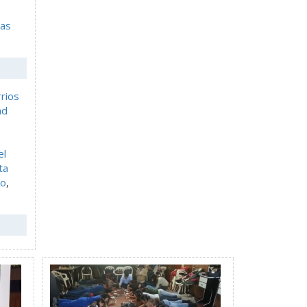
cas
rios
ad
el
ta
to
,