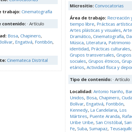
Micrositio:
Convocatorias
 trabajo:
Cinematografía
Área de trabajo:
Recreación 
e contenido:
· Artículo
tiempo libre
,
Prácticas artístic
Artes plásticas y visuales
,
Arte
dad:
Bosa
,
Chapinero
,
Dramático
,
Cinematografía
,
Da
Bolívar
,
Engativá
,
Fontibón
,
Música
,
Literatura
,
Patrimonio
identidad
,
Prácticas culturales
,
Grupos transversales
,
Grupos
te:
Cinemateca Distrital
sociales
,
Grupos étnicos
,
Grup
etários
,
Actividad física y depo
Tipo de contenido:
· Artículo
Localidad:
Antonio Nariño
,
Bar
Unidos
,
Bosa
,
Chapinero
,
Ciud
Bolívar
,
Engativá
,
Fontibón
,
Kennedy
,
La Candelaria
,
Los
Mártires
,
Puente Aranda
,
Rafa
Uribe Uribe
,
San Cristóbal
,
San
Fe
,
Suba
,
Sumapaz
,
Teusaquill