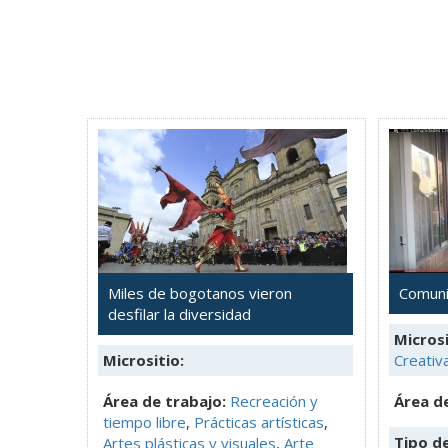
Miles de bogotanos vieron
Comuni
desfilar la diversidad
Microsi
Micrositio:
Creativ
Área de trabajo:
Recreación y
Área de
tiempo libre
,
Prácticas artísticas
,
Tipo d
Artes plásticas y visuales
,
Arte