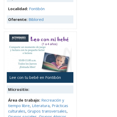
Localidad:
Fontibón
Oferente:
Biblored
Lee con tu bebé en Fontibón
Micrositio:
Área de trabajo:
Recreación y
tiempo libre
,
Literatura
,
Prácticas
culturales
,
Grupos transversales
,
Grupos sociales
,
Grupos étnicos
,