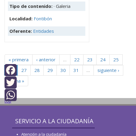
Tipo de contenido:
· Galeria
Localidad:
Fontibón
Oferente:
Entidades
« primera
‹ anterior
…
22
23
24
25
26
27
28
29
30
31
…
siguiente ›
última »
Facebook
Twitter
top
WhatsApp
SERVICIO A LA CIUDADANÍA
Atención a la ciudadanía