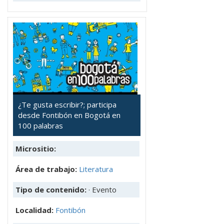
¿Te gusta escribir?; participa
desde Fontibón en Bogotá en
100 palabras
Micrositio:
Área de trabajo:
Literatura
Tipo de contenido:
· Evento
Localidad:
Fontibón