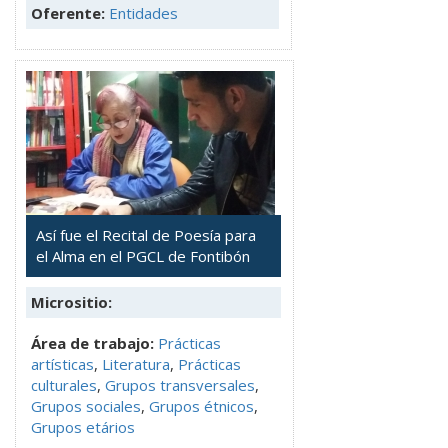
Oferente:
Entidades
Así fue el Recital de Poesía para
el Alma en el PGCL de Fontibón
Micrositio:
Área de trabajo:
Prácticas
artísticas
,
Literatura
,
Prácticas
culturales
,
Grupos transversales
,
Grupos sociales
,
Grupos étnicos
,
Grupos etários