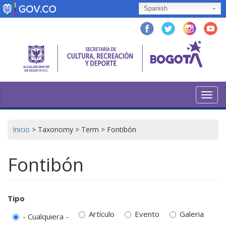
Pasar
Spanish
al
contenido
principal
Toggl
navig
Inicio
>
Taxonomy
>
Term
>
Fontibón
Fontibón
Tipo
Artículo
Evento
Galeria
- Cualquiera -