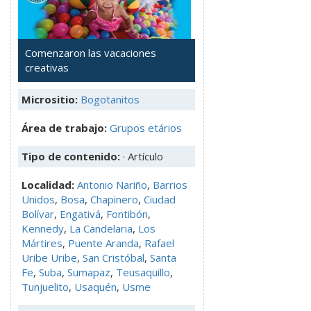
Comenzaron las vacaciones
creativas
Micrositio:
Bogotanitos
Área de trabajo:
Grupos etários
Tipo de contenido:
· Artículo
Localidad:
Antonio Nariño
,
Barrios
Unidos
,
Bosa
,
Chapinero
,
Ciudad
Bolívar
,
Engativá
,
Fontibón
,
Kennedy
,
La Candelaria
,
Los
Mártires
,
Puente Aranda
,
Rafael
Uribe Uribe
,
San Cristóbal
,
Santa
Fe
,
Suba
,
Sumapaz
,
Teusaquillo
,
Tunjuelito
,
Usaquén
,
Usme