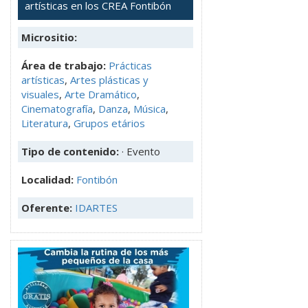
artísticas en los CREA Fontibón
Micrositio:
Área de trabajo:
Prácticas
artísticas
,
Artes plásticas y
visuales
,
Arte Dramático
,
Cinematografía
,
Danza
,
Música
,
Literatura
,
Grupos etários
Tipo de contenido:
· Evento
Localidad:
Fontibón
Oferente:
IDARTES