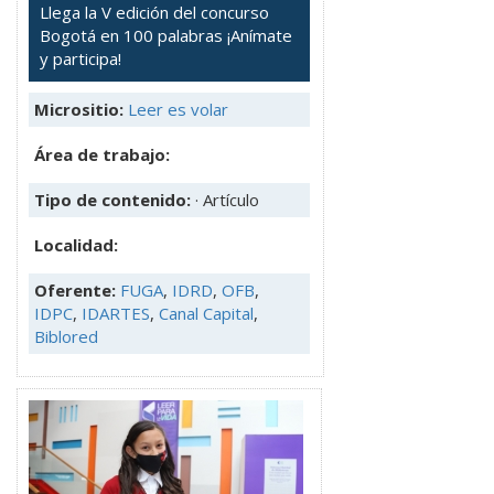
Llega la V edición del concurso
Bogotá en 100 palabras ¡Anímate
y participa!
Micrositio:
Leer es volar
Área de trabajo:
Tipo de contenido:
· Artículo
Localidad:
Oferente:
FUGA
,
IDRD
,
OFB
,
IDPC
,
IDARTES
,
Canal Capital
,
Biblored