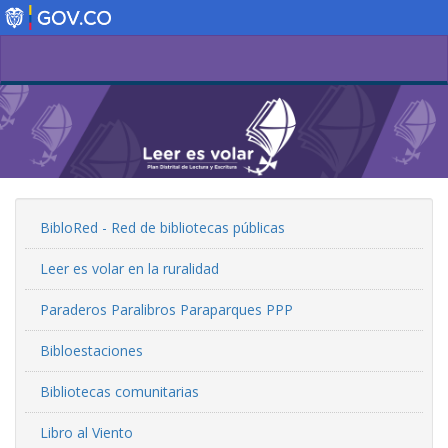
Pasar
al
contenido
principal
BibloRed - Red de bibliotecas públicas
Leer es volar en la ruralidad
Paraderos Paralibros Paraparques PPP
Bibloestaciones
Bibliotecas comunitarias
Libro al Viento