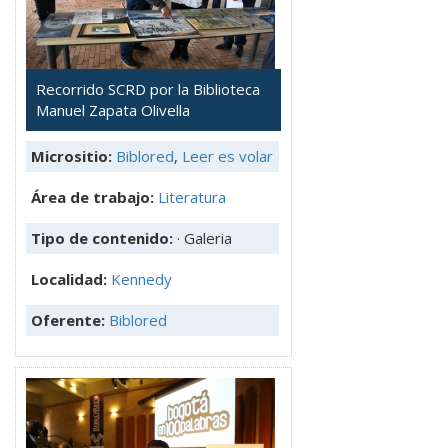
Recorrido SCRD por la Biblioteca
Manuel Zapata Olivella
Micrositio:
Biblored
,
Leer es volar
Área de trabajo:
Literatura
Tipo de contenido:
· Galeria
Localidad:
Kennedy
Oferente:
Biblored