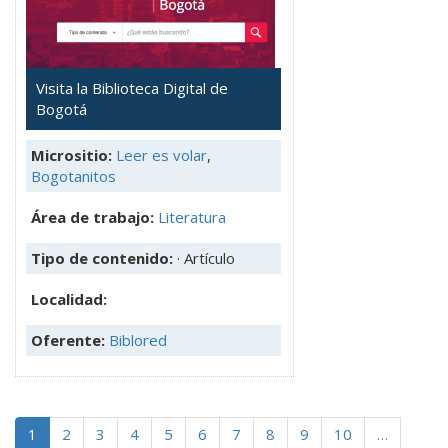
Visita la Biblioteca Digital de
Bogotá
Micrositio:
Leer es volar
,
Bogotanitos
Área de trabajo:
Literatura
Tipo de contenido:
· Artículo
Localidad:
Oferente:
Biblored
1
2
3
4
5
6
7
8
9
10
…