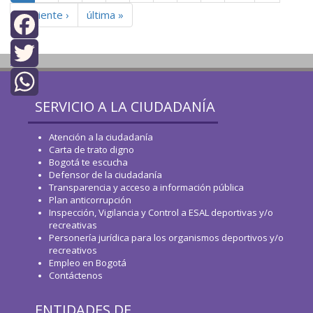
siguiente ›
última »
Facebook
top
Twitter
SERVICIO A LA CIUDADANÍA
WhatsApp
Atención a la ciudadanía
Carta de trato digno
Bogotá te escucha
Defensor de la ciudadanía
Transparencia y acceso a información pública
Plan anticorrupción
Inspección, Vigilancia y Control a ESAL deportivas y/o
recreativas
Personería jurídica para los organismos deportivos y/o
recreativos
Empleo en Bogotá
Contáctenos
ENTIDADES DE