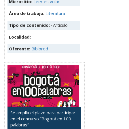
Micrositio:
Leer es volar
Área de trabajo:
Literatura
Tipo de contenido:
· Artículo
Localidad:
Oferente:
Biblored
Se amplía el plazo para participar
en el concurso “Bogotá en 100
palabras”