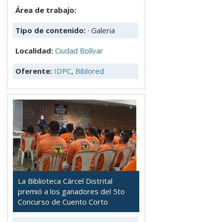
Área de trabajo:
Tipo de contenido:
· Galeria
Localidad:
Ciudad Bolívar
Oferente:
IDPC
,
Biblored
La Biblioteca Cárcel Distrital
premió a los ganadores del 5to
Concurso de Cuento Corto