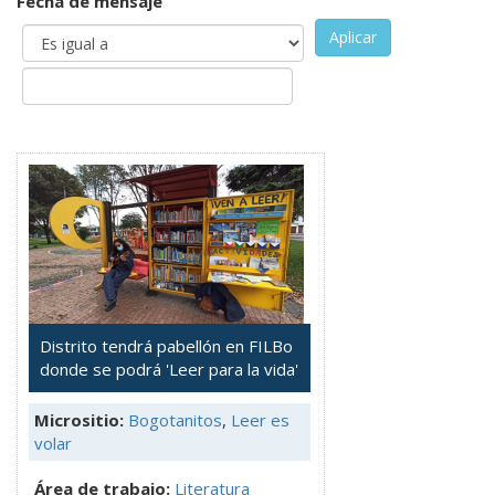
Fecha de mensaje
Aplicar
Distrito tendrá pabellón en FILBo
donde se podrá 'Leer para la vida'
Micrositio:
Bogotanitos
,
Leer es
volar
Área de trabajo:
Literatura