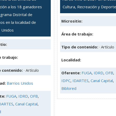
ción a los 18 ganadores
Cultura, Recreación y Deport
grama Distrital de
Micrositio:
os en la localidad de
s Unidos
Área de trabajo:
tio:
Tipo de contenido:
· Artículo
 trabajo:
Localidad:
e contenido:
· Artículo
Oferente:
FUGA
,
IDRD
,
OFB
,
IDPC
,
IDARTES
,
Canal Capital
,
dad:
Barrios Unidos
Biblored
te:
FUGA
,
IDRD
,
OFB
,
DARTES
,
Canal Capital
,
d