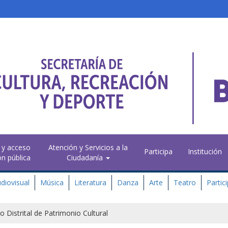
 y acceso
Atención y Servicios a la
Participa
Institución
ón pública
Ciudadanía
diovisual
Música
Literatura
Danza
Arte
Teatro
Partic
to Distrital de Patrimonio Cultural