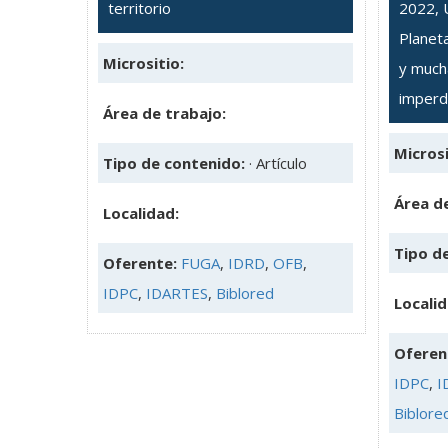
territorio
2022, 
Planet
Micrositio:
y much
imperd
Área de trabajo:
Microsi
Tipo de contenido:
· Artículo
Área de
Localidad:
Tipo d
Oferente:
FUGA
,
IDRD
,
OFB
,
IDPC
,
IDARTES
,
Biblored
Localid
Oferen
IDPC
,
I
Biblore