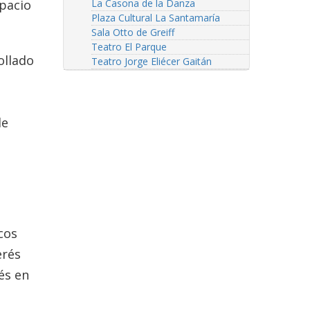
spacio
La Casona de la Danza
Plaza Cultural La Santamaría
Sala Otto de Greiff
Teatro El Parque
ollado
Teatro Jorge Eliécer Gaitán
de
cos
erés
és en