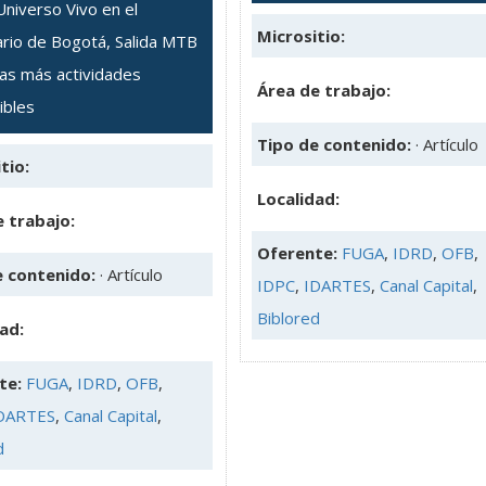
Universo Vivo en el
Micrositio:
ario de Bogotá, Salida MTB
as más actividades
Área de trabajo:
ibles
Tipo de contenido:
· Artículo
tio:
Localidad:
 trabajo:
Oferente:
FUGA
,
IDRD
,
OFB
,
e contenido:
· Artículo
IDPC
,
IDARTES
,
Canal Capital
,
Biblored
ad:
te:
FUGA
,
IDRD
,
OFB
,
DARTES
,
Canal Capital
,
d