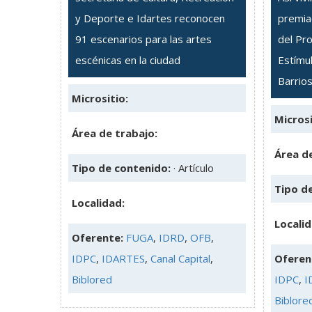
y Deporte e Idartes reconocen
premia
91 escenarios para las artes
del Pro
escénicas en la ciudad
Estímul
Barrio
Micrositio:
Microsi
Área de trabajo:
Área de
Tipo de contenido:
· Artículo
Tipo d
Localidad:
Locali
Oferente:
FUGA
,
IDRD
,
OFB
,
IDPC
,
IDARTES
,
Canal Capital
,
Oferen
Biblored
IDPC
,
I
Biblore