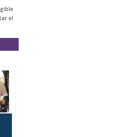
gible
ar el