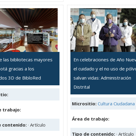
e las bibliotecas mayores
En celebraciones de Año Nue
otá gracias a los
el cuidado y el no uso de pólv
idos 3D de BibloRed
salvan vidas: Administración
Distrital
tio:
Micrositio:
Cultura Ciudadana
 trabajo:
Área de trabajo:
e contenido:
· Artículo
Tipo de contenido:
· Artículo