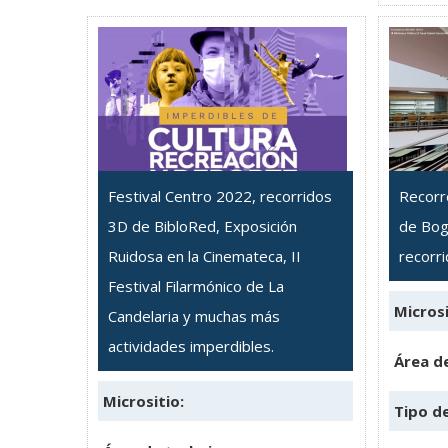
Festival Centro 2022, recorridos
Recorr
3D de BibloRed, Exposición
de Bog
Ruidosa en la Cinemateca, II
recorr
Festival Filarmónico de La
Microsi
Candelaria y muchas más
actividades imperdibles.
Área de
Micrositio:
Tipo d