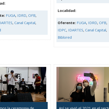
ad:
Localidad:
te:
FUGA
,
IDRD
,
OFB
,
DARTES
,
Canal Capital
,
Oferente:
FUGA
,
IDRD
,
OFB
,
d
IDPC
,
IDARTES
,
Canal Capital
,
Biblored
imos la ceremonia de
Así se vivió el 2021 en el sect