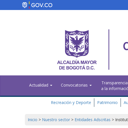
Pasar
al
contenido
principal
Transparencia
Actualidad
Convocatorias
a la informaci
Recreación y Deporte
Patrimonio
Au
Inicio
>
Nuestro sector
>
Entidades Adscritas
>
Institu