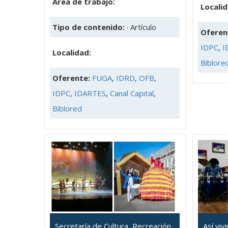
Área de trabajo:
Localid
Tipo de contenido:
· Artículo
Oferen
IDPC
,
I
Localidad:
Biblore
Oferente:
FUGA
,
IDRD
,
OFB
,
IDPC
,
IDARTES
,
Canal Capital
,
Biblored
Secretaría de Cultura, Recreación
Así viv