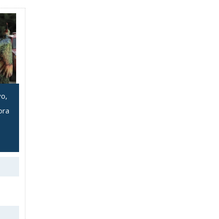
vo,
ora