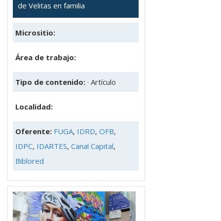
de Velitas en familia
Micrositio:
Área de trabajo:
Tipo de contenido:
· Artículo
Localidad:
Oferente:
FUGA
,
IDRD
,
OFB
,
IDPC
,
IDARTES
,
Canal Capital
,
Biblored