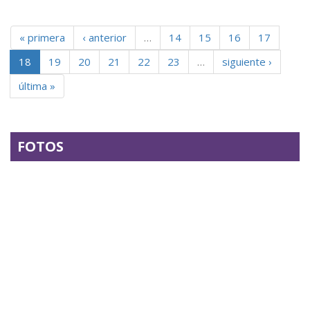
« primera
‹ anterior
…
14
15
16
17
18
19
20
21
22
23
…
siguiente ›
última »
FOTOS