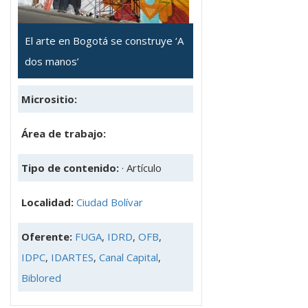
El arte en Bogotá se construye ‘A
dos manos’
Micrositio:
Área de trabajo:
Tipo de contenido:
· Artículo
Localidad:
Ciudad Bolívar
Oferente:
FUGA
,
IDRD
,
OFB
,
IDPC
,
IDARTES
,
Canal Capital
,
Biblored