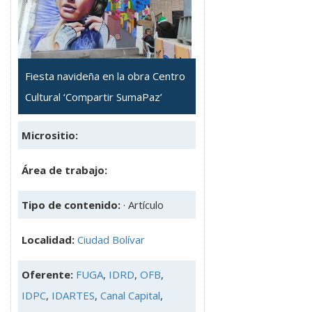
Fiesta navideña en la obra Centro
Cultural ‘Compartir SumaPaz’
Micrositio:
Área de trabajo:
Tipo de contenido:
· Artículo
Localidad:
Ciudad Bolívar
Oferente:
FUGA
,
IDRD
,
OFB
,
IDPC
,
IDARTES
,
Canal Capital
,