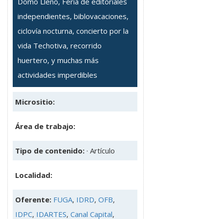
Domo Lleno, Feria de editoriales
independientes, biblovacaciones,
ciclovía nocturna, concierto por la
vida Techotiva, recorrido
huertero, y muchas más
actividades imperdibles
Micrositio:
Área de trabajo:
Tipo de contenido:
· Artículo
Localidad:
Oferente:
FUGA
,
IDRD
,
OFB
,
IDPC
,
IDARTES
,
Canal Capital
,