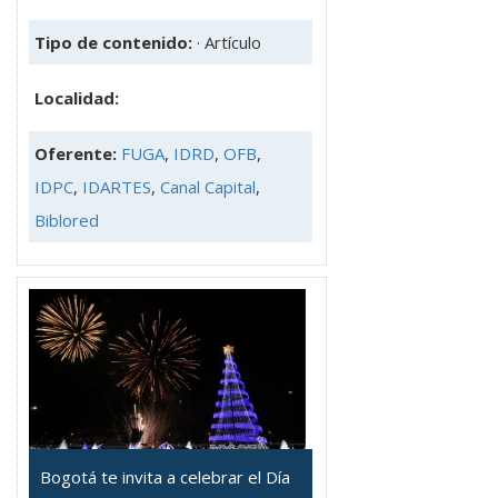
Tipo de contenido:
· Artículo
Localidad:
Oferente:
FUGA
,
IDRD
,
OFB
,
IDPC
,
IDARTES
,
Canal Capital
,
Biblored
Bogotá te invita a celebrar el Día