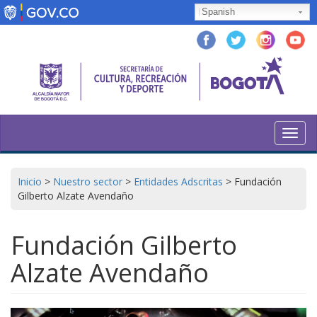
Pasar
Spanish
al
contenido
principal
Toggl
navig
Inicio
>
Nuestro sector
>
Entidades Adscritas
>
Fundación
Gilberto Alzate Avendaño
Fundación Gilberto
Alzate Avendaño