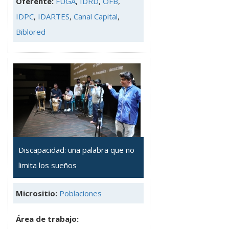
Oferente:
FUGA
,
IDRD
,
OFB
,
IDPC
,
IDARTES
,
Canal Capital
,
Biblored
Discapacidad: una palabra que no
limita los sueños
Micrositio:
Poblaciones
Área de trabajo: