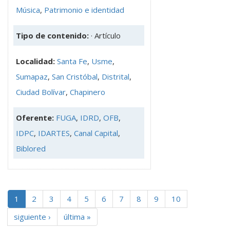
Música
,
Patrimonio e identidad
Tipo de contenido:
· Artículo
Localidad:
Santa Fe
,
Usme
,
Sumapaz
,
San Cristóbal
,
Distrital
,
Ciudad Bolívar
,
Chapinero
Oferente:
FUGA
,
IDRD
,
OFB
,
IDPC
,
IDARTES
,
Canal Capital
,
Biblored
1
2
3
4
5
6
7
8
9
10
siguiente ›
última »