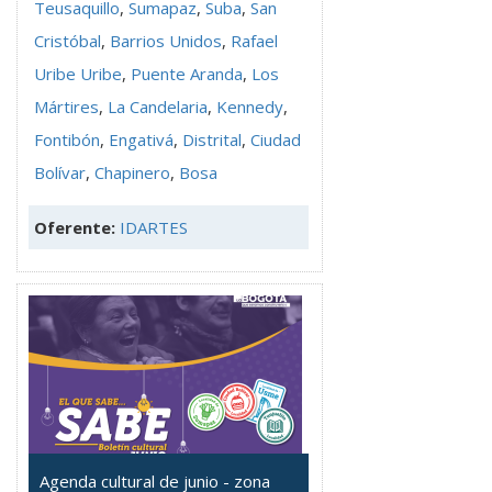
Teusaquillo
,
Sumapaz
,
Suba
,
San
Cristóbal
,
Barrios Unidos
,
Rafael
Uribe Uribe
,
Puente Aranda
,
Los
Mártires
,
La Candelaria
,
Kennedy
,
Fontibón
,
Engativá
,
Distrital
,
Ciudad
Bolívar
,
Chapinero
,
Bosa
Oferente:
IDARTES
Agenda cultural de junio - zona