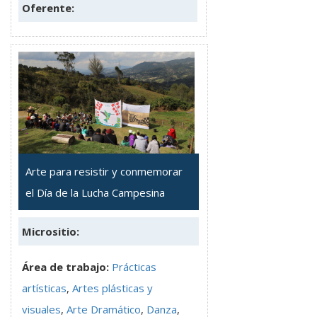
Oferente:
Arte para resistir y conmemorar
el Día de la Lucha Campesina
Micrositio:
Área de trabajo:
Prácticas
artísticas
,
Artes plásticas y
visuales
,
Arte Dramático
,
Danza
,