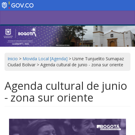
Pasar
al
contenido
principal
Inicio
>
Movida Local [Agenda]
>
Usme Tunjuelito Sumapaz
Ciudad Bolivar
>
Agenda cultural de junio - zona sur oriente
Agenda cultural de junio
- zona sur oriente