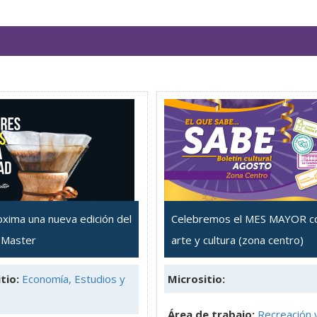
oxima una nueva edición del
Celebremos el MES MAYOR c
 Master
arte y cultura (zona centro)
tio:
Economía, Estudios y
Micrositio:
Área de trabajo:
Recreación 