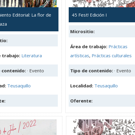
ento Editorial: La flor de
45 Fest! Edición I
baza
Micrositio:
tio:
Área de trabajo:
Prácticas
 trabajo:
Literatura
artísticas
,
Prácticas culturales
e contenido:
· Evento
Tipo de contenido:
· Evento
ad:
Teusaquillo
Localidad:
Teusaquillo
te:
Oferente: