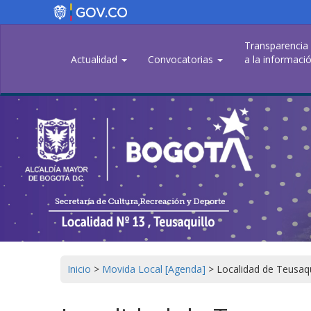
Pasar
al
contenido
Transparencia
principal
Actualidad
Convocatorias
a la informació
Inicio
>
Movida Local [Agenda]
>
Localidad de Teusaqu