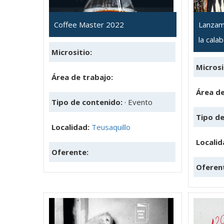
Coffee Master 2022
Lanzami
la cala
Micrositio:
Microsi
Área de trabajo:
Área de
Tipo de contenido:
· Evento
Tipo d
Localidad:
Teusaquillo
Localid
Oferente:
Oferen