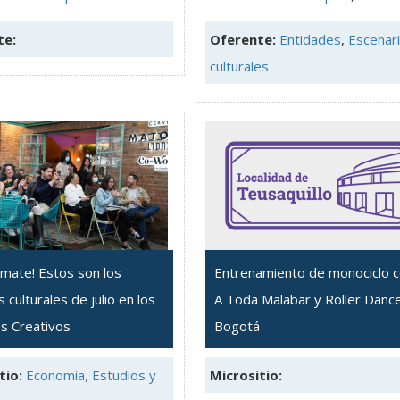
te:
Oferente:
Entidades
,
Escenar
culturales
mate! Estos son los
Entrenamiento de monociclo 
 culturales de julio en los
A Toda Malabar y Roller Danc
os Creativos
Bogotá
tio:
Economía, Estudios y
Micrositio: