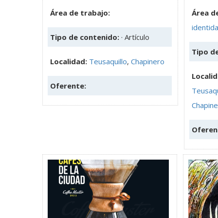
Área de trabajo:
Área de
identid
Tipo de contenido:
· Artículo
Tipo d
Localidad:
Teusaquillo
,
Chapinero
Locali
Oferente:
Teusaqu
Chapine
Oferen