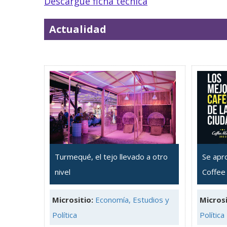
Descargue ficha técnica
Actualidad
Turmequé, el tejo llevado a otro
Se apr
nivel
Coffee
Micrositio:
Economía, Estudios y
Microsi
Política
Política