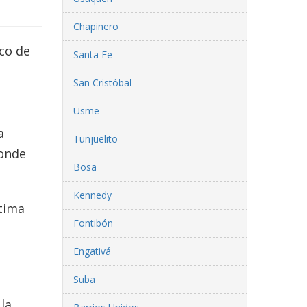
Chapinero
ico de
Santa Fe
San Cristóbal
Usme
a
Tunjuelito
donde
Bosa
Kennedy
stima
Fontibón
Engativá
Suba
la