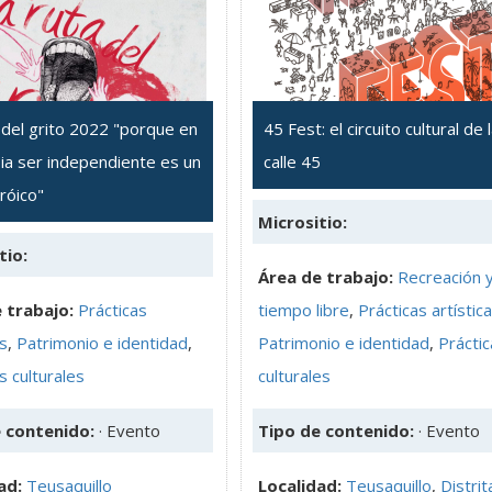
 del grito 2022 "porque en
45 Fest: el circuito cultural de 
ia ser independiente es un
calle 45
róico"
Micrositio:
tio:
Área de trabajo:
Recreación 
 trabajo:
Prácticas
tiempo libre
,
Prácticas artístic
as
,
Patrimonio e identidad
,
Patrimonio e identidad
,
Práctic
s culturales
culturales
e contenido:
· Evento
Tipo de contenido:
· Evento
ad:
Teusaquillo
Localidad:
Teusaquillo
,
Distrit