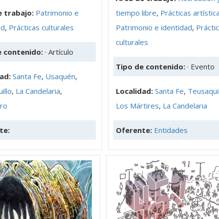
 trabajo:
Patrimonio e
tiempo libre
,
Prácticas artístic
ad
,
Prácticas culturales
Patrimonio e identidad
,
Prácti
culturales
e contenido:
· Artículo
Tipo de contenido:
· Evento
dad:
Santa Fe
,
Usaquén
,
illo
,
La Candelaria
,
Localidad:
Santa Fe
,
Teusaquil
ro
Los Mártires
,
La Candelaria
te:
Oferente:
Entidades