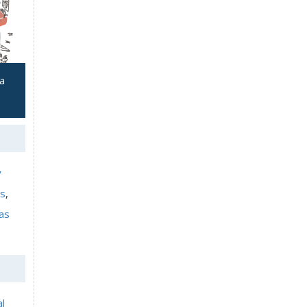
la
y
as
,
as
al