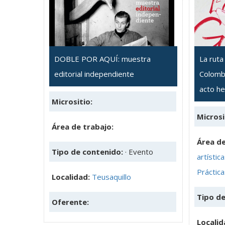
DOBLE POR AQUÍ: muestra
La ruta
editorial independiente
Colomb
acto he
Micrositio:
Microsi
Área de trabajo:
Área de
Tipo de contenido:
· Evento
artístic
Práctica
Localidad:
Teusaquillo
Tipo d
Oferente:
Localid