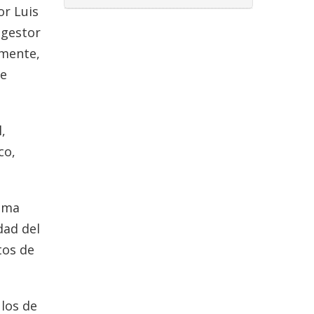
or Luis
 gestor
lmente,
de
,
co,
ioma
dad del
tos de
ulos de