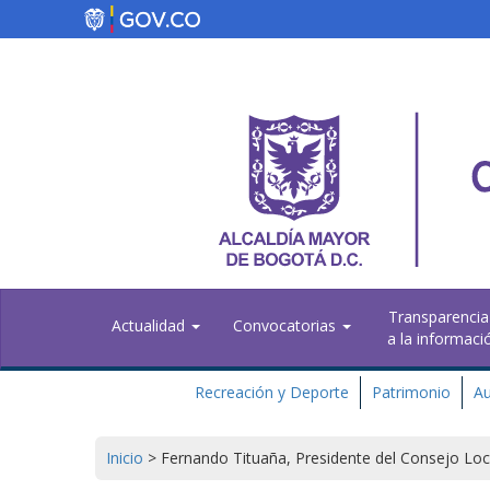
Pasar
al
contenido
principal
Transparencia
Actualidad
Convocatorias
a la informaci
Recreación y Deporte
Patrimonio
Au
Inicio
>
Fernando Tituaña, Presidente del Consejo Loca