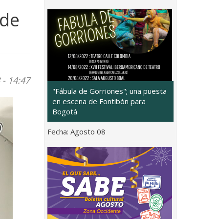
 de
 - 14:47
"Fábula de Gorriones"; una puesta
en escena de Fontibón para
Bogotá
Fecha:
Agosto 08