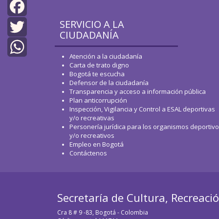
SERVICIO A LA
Facebook
CIUDADANÍA
Twitter
Atención a la ciudadanía
Carta de trato digno
WhatsApp
Bogotá te escucha
Defensor de la ciudadanía
Transparencia y acceso a información pública
Plan anticorrupción
Inspección, Vigilancia y Control a ESAL deportivas
y/o recreativas
Personería jurídica para los organismos deportiv
y/o recreativos
Empleo en Bogotá
Contáctenos
Secretaría de Cultura, Recreaci
Cra 8 # 9 -83, Bogotá - Colombia