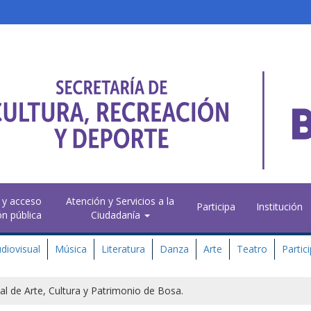
 y acceso
Atención y Servicios a la
Participa
Institución
ón pública
Ciudadanía
diovisual
Música
Literatura
Danza
Arte
Teatro
Partic
l de Arte, Cultura y Patrimonio de Bosa.