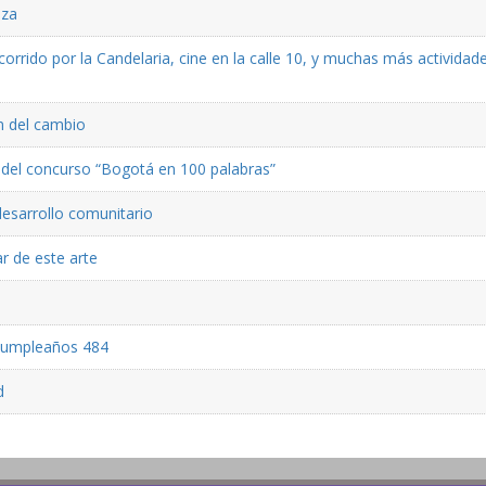
eza
rrido por la Candelaria, cine en la calle 10, y muchas más actividad
ón del cambio
ón del concurso “Bogotá en 100 palabras”
desarrollo comunitario
r de este arte
 cumpleaños 484
d