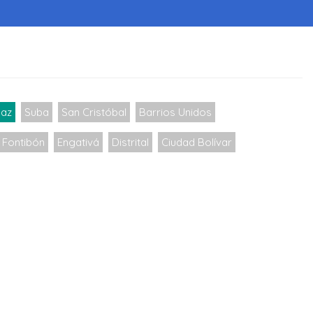
az
Suba
San Cristóbal
Barrios Unidos
Fontibón
Engativá
Distrital
Ciudad Bolívar