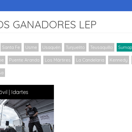
OS GANADORES LEP
Santa Fe
Usme
Usaquén
Tunjuelito
Teusaquillo
Sumap
be
Puente Aranda
Los Mártires
La Candelaria
Kennedy
sa
vil | Idartes