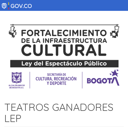
Pasar
al
contenido
principal
TEATROS GANADORES
LEP