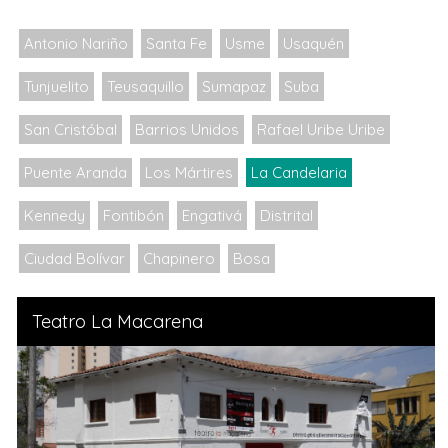
Antonio Nariño
Santa Fe
Usme
Usaquén
Tunjuelito
Teusaquillo
Sumapaz
Suba
San Cristóbal
Barrios Unidos
Rafael Uribe Uribe
Puente Aranda
Los Mártires
La Candelaria
Kennedy
Fontibón
Engativá
Distrital
Ciudad Bolívar
Chapinero
Bosa
Teatro La Macarena