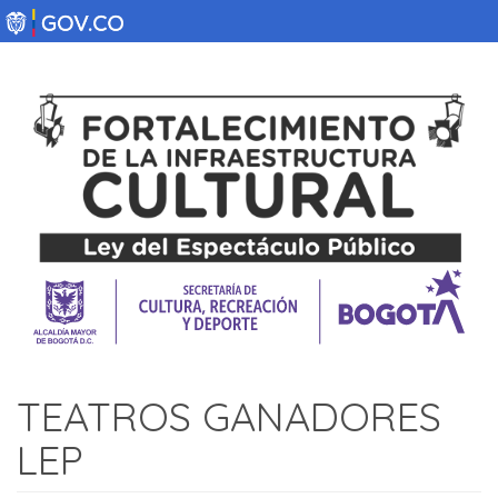
Pasar
al
contenido
principal
TEATROS GANADORES
LEP