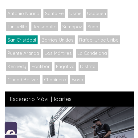
Antonio Nariño
Santa Fe
Usme
Usaquén
Tunjuelito
Teusaquillo
Sumapaz
Suba
San Cristóbal
Barrios Unidos
Rafael Uribe Uribe
Puente Aranda
Los Mártires
La Candelaria
Kennedy
Fontibón
Engativá
Distrital
Ciudad Bolívar
Chapinero
Bosa
Escenario Móvil | Idartes