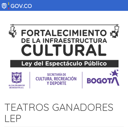
Pasar
al
contenido
principal
TEATROS GANADORES
LEP