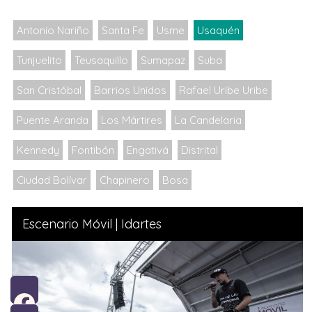
Antonio Nariño
Santa Fe
Usme
Usaquén
Tunjuelito
Teusaquillo
Sumapaz
Suba
San Cristóbal
Barrios Unidos
Rafael Uribe Uribe
Puente Aranda
Los Mártires
La Candelaria
Kennedy
Fontibón
Engativá
Distrital
Ciudad Bolívar
Chapinero
Bosa
Escenario Móvil | Idartes