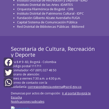
Instituto Distrital de Recreación y Deporte - IDRD
Instituto Distrital de las Artes -IDARTES
Orquesta Filarmónica de Bogotá - OFB
Instituto Distrital de Patrimonio Cultural - IDPC
Fundación Gilberto Alzate Avendaño FUGA
Capital Sistema de Comunicación Pública
Red Distrital de Bibliotecas Públicas - Biblored
Secretaría de Cultura, Recreación
y Deporte
Cra 8 # 9 -83, Bogotá - Colombia
Código postal 111711
Conmutador +57 (601) 327 48 50
Facebook
Horario de atención:
Lunes a viernes 7:30 a.m. a 4:30 p.m.
Twitter
Correo de contacto con la
ciudadanía:
correspondencia.externa@scrd.gov.co
WhatsApp
Denuncias por actos de corrupción:
Ir al portal Bogotá te
Escucha
Notificaciones judiciales