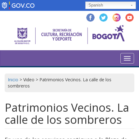
Pasar
Spanish
al
contenido
principal
Toggl
navig
Inicio
>
Video
>
Patrimonios Vecinos. La calle de los
sombreros
Patrimonios Vecinos. La
calle de los sombreros