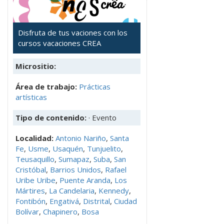
Disfruta de tus vaciones con los
cursos vacaciones CREA
Micrositio:
Área de trabajo:
Prácticas
artísticas
Tipo de contenido:
· Evento
Localidad:
Antonio Nariño
,
Santa
Fe
,
Usme
,
Usaquén
,
Tunjuelito
,
Teusaquillo
,
Sumapaz
,
Suba
,
San
Cristóbal
,
Barrios Unidos
,
Rafael
Uribe Uribe
,
Puente Aranda
,
Los
Mártires
,
La Candelaria
,
Kennedy
,
Fontibón
,
Engativá
,
Distrital
,
Ciudad
Bolívar
,
Chapinero
,
Bosa