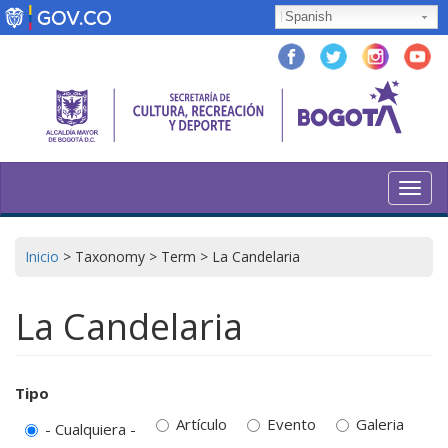
Pasar
Spanish
al
contenido
principal
Toggl
navig
Inicio
>
Taxonomy
>
Term
>
La Candelaria
La Candelaria
Tipo
Artículo
Evento
Galeria
- Cualquiera -