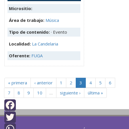
Micrositio:
Área de trabajo:
Música
Tipo de contenido:
· Evento
Localidad:
La Candelaria
Oferente:
FUGA
« primera
‹ anterior
1
2
3
4
5
6
7
8
9
10
…
siguiente ›
última »
top
Facebook
Twitter