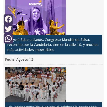
Facebook
Twitter
Bogotá Sabe a Llanos, Congreso Mundial de Salsa,
recorrido por la Candelaria, cine en la calle 10, y muchas
WhatsApp
más actividades imperdibles
Fecha:
Agosto 12
Día Internacional de la Juventud: celebrar la generación