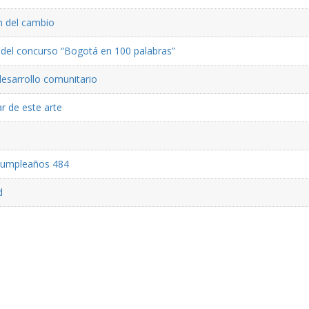
ón del cambio
ón del concurso “Bogotá en 100 palabras”
desarrollo comunitario
r de este arte
 cumpleaños 484
d