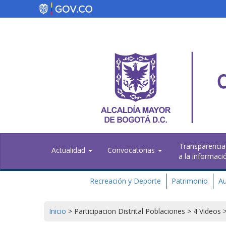
Pasar
al
contenido
principal
Transparencia
Actualidad
Convocatorias
a la informaci
Recreación y Deporte
Patrimonio
Au
Inicio
>
Participacion Distrital Poblaciones
>
4 Videos