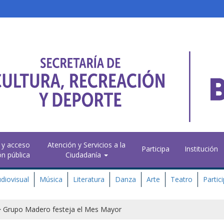
 y acceso
Atención y Servicios a la
Participa
Institución
ón pública
Ciudadanía
diovisual
Música
Literatura
Danza
Arte
Teatro
Partic
>
Grupo Madero festeja el Mes Mayor