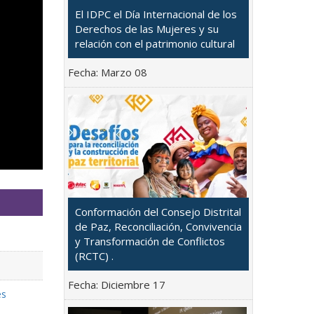
El IDPC el Día Internacional de los
Derechos de las Mujeres y su
relación con el patrimonio cultural
Fecha:
Marzo 08
Conformación del Consejo Distrital
de Paz, Reconciliación, Convivencia
y Transformación de Conflictos
(RCTC) .
Fecha:
Diciembre 17
es