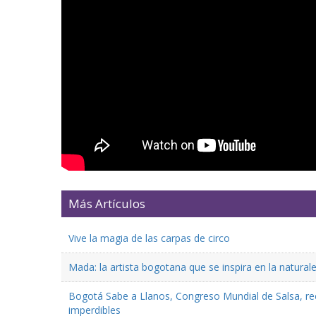
Más Artículos
Vive la magia de las carpas de circo
Mada: la artista bogotana que se inspira en la natural
Bogotá Sabe a Llanos, Congreso Mundial de Salsa, reco
imperdibles