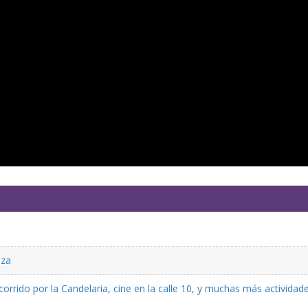
eza
rrido por la Candelaria, cine en la calle 10, y muchas más actividad