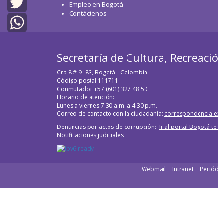
Facebook
Empleo en Bogotá
Contáctenos
Twitter
WhatsApp
Secretaría de Cultura, Recreaci
Cra 8 # 9 -83, Bogotá - Colombia
Código postal 111711
Conmutador +57 (601) 327 48 50
Horario de atención:
Lunes a viernes 7:30 a.m. a 4:30 p.m.
Correo de contacto con la ciudadanía:
correspondencia.e
Denuncias por actos de corrupción:
Ir al portal Bogotá t
Notificaciones judiciales
Webmail
Intranet
Periód
|
|