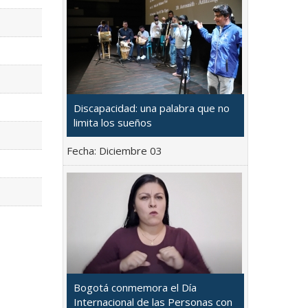
Discapacidad: una palabra que no
limita los sueños
Fecha:
Diciembre 03
Bogotá conmemora el Día
Internacional de las Personas con