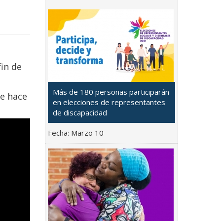
fin de
Más de 180 personas participarán
ue hace
en elecciones de representantes
de discapacidad
Fecha:
Marzo 10