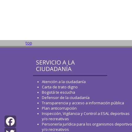
top
SERVICIO A LA
CIUDADANÍA
Atención a la ciudadanía
Carta de trato digno
Bogotá te escucha
Defensor de la ciudadanía
Transparencia y acceso a información pública
Plan anticorrupción
Inspección, Vigilancia y Control a ESAL deportivas
y/o recreativas
Personería jurídica para los organismos deportiv
y/o recreativos