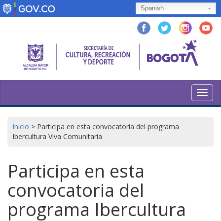
Pasar
Spanish
al
contenido
principal
Toggl
navig
Inicio
>
Participa en esta convocatoria del programa
Ibercultura Viva Comunitaria
Participa en esta
convocatoria del
programa Ibercultura