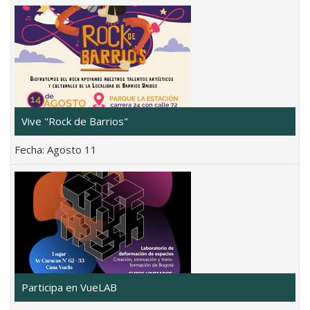
Vive "Rock de Barrios"
Fecha:
Agosto 11
Participa en VueLAB