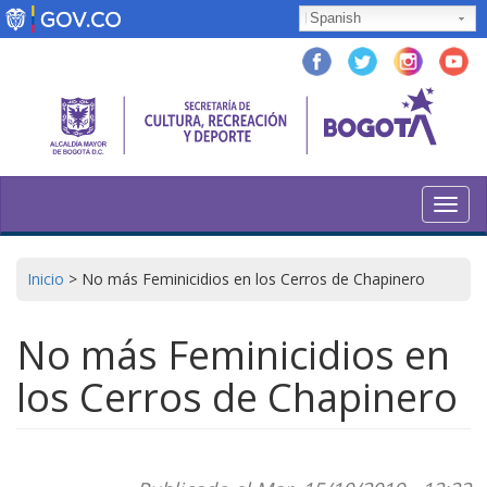
Pasar
Spanish
al
contenido
principal
Toggl
navig
Inicio
>
No más Feminicidios en los Cerros de Chapinero
No más Feminicidios en
los Cerros de Chapinero