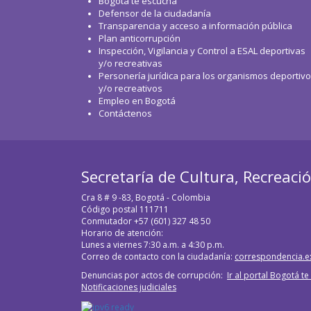
Bogotá te escucha
WhatsApp
Defensor de la ciudadanía
Transparencia y acceso a información pública
Plan anticorrupción
Inspección, Vigilancia y Control a ESAL deportivas
y/o recreativas
Personería jurídica para los organismos deportiv
y/o recreativos
Empleo en Bogotá
Contáctenos
Secretaría de Cultura, Recreaci
Cra 8 # 9 -83, Bogotá - Colombia
Código postal 111711
Conmutador +57 (601) 327 48 50
Horario de atención:
Lunes a viernes 7:30 a.m. a 4:30 p.m.
Correo de contacto con la ciudadanía:
correspondencia.e
Denuncias por actos de corrupción:
Ir al portal Bogotá t
Notificaciones judiciales