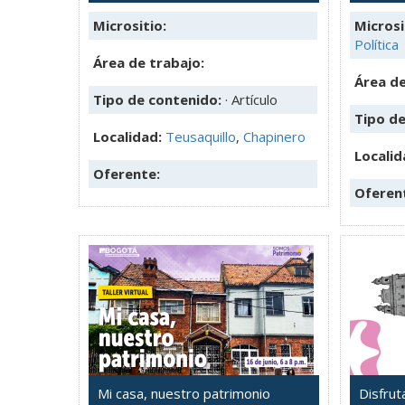
Micrositio:
Microsi
Política
Área de trabajo:
Área de
Tipo de contenido:
· Artículo
Tipo d
Localidad:
Teusaquillo
,
Chapinero
Localid
Oferente:
Oferen
Mi casa, nuestro patrimonio
Disfrut