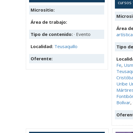
cursos
Micrositio:
Microsi
Área de trabajo:
Área de
Tipo de contenido:
· Evento
artístic
Localidad:
Teusaquillo
Tipo d
Oferente:
Localid
Fe
,
Usm
Teusaqu
Cristóba
Uribe U
Mártire
Fontibó
Bolívar
,
Oferen