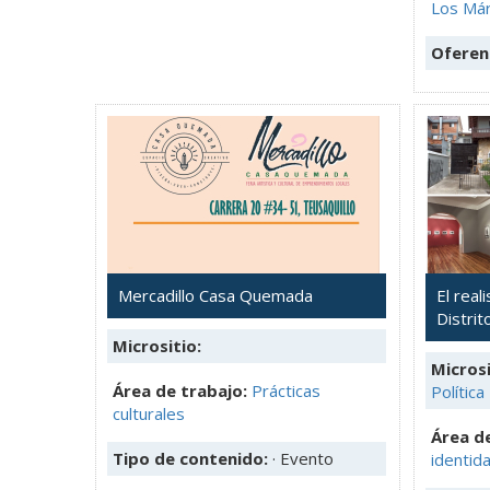
Los Már
Oferen
Mercadillo Casa Quemada
El rea
Distrit
Micrositio:
Microsi
Área de trabajo:
Prácticas
Política
culturales
Área de
Tipo de contenido:
· Evento
identid