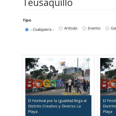
Teusaquillo
Tipo
Artículo
Evento
Ga
- Cualquiera -
El Festival por la Igualdad llega al
El Festi
Distrito Creativo y Diverso La
Distrit
Playa
Playa