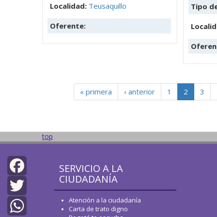
Localidad:
Teusaquillo
Tipo d
Oferente:
Locali
Oferen
« primera
‹ anterior
1
2
3
top
SERVICIO A LA
CIUDADANÍA
Facebook
Atención a la ciudadanía
Twitter
Carta de trato digno