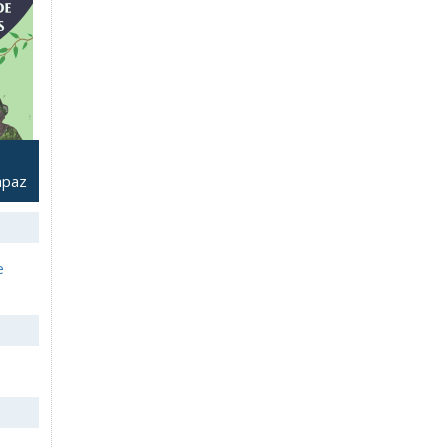
apaz
e