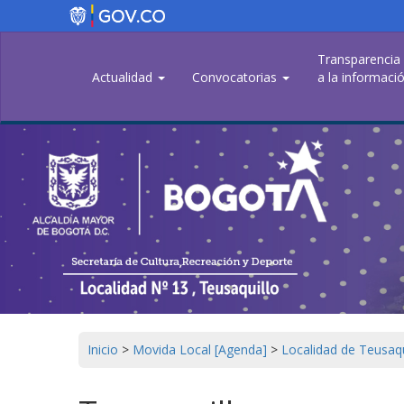
Pasar
al
contenido
Transparencia
principal
Actualidad
Convocatorias
a la informació
Inicio
>
Movida Local [Agenda]
>
Localidad de Teusaq