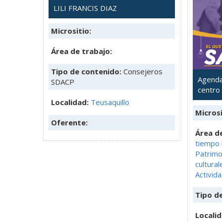
LILI FRANCIS DIAZ
Micrositio:
Área de trabajo:
Tipo de contenido:
Consejeros
Agenda 
SDACP
centro
Localidad:
Teusaquillo
Microsi
Oferente:
Área de
tiempo 
Patrimo
cultural
Activida
Tipo d
Locali