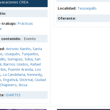
 vacaciones CREA
Localidad:
Teusaquillo
tio:
Oferente:
 trabajo:
Prácticas
as
e contenido:
· Evento
ad:
Antonio Nariño
,
Santa
e
,
Usaquén
,
Tunjuelito
,
illo
,
Sumapaz
,
Suba
,
San
l
,
Barrios Unidos
,
Rafael
ribe
,
Puente Aranda
,
Los
s
,
La Candelaria
,
Kennedy
,
n
,
Engativá
,
Distrital
,
Ciudad
Chapinero
,
Bosa
te:
IDARTES