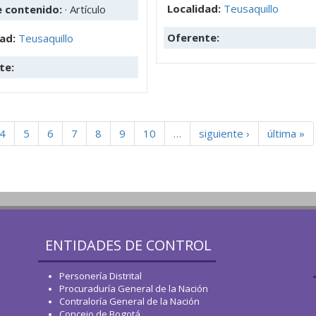
Localidad:
Teusaquillo
e contenido:
· Artículo
Oferente:
dad:
Teusaquillo
te:
4
5
6
7
8
9
10
…
siguiente ›
última »
ENTIDADES DE CONTROL
Personería Distrital
Procuraduría General de la Nación
Contraloría General de la Nación
Concejo de Bogotá