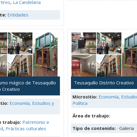
tires
,
La Candelaria
te:
Entidades
lismo mágico de Teusaquillo
Teusaquillo Distrito Creativo
o Creativo
Micrositio:
Economía, Estudio
tio:
Economía, Estudios y
Política
Área de trabajo:
 trabajo:
Patrimonio e
Tipo de contenido:
· Galeria
ad
,
Prácticas culturales