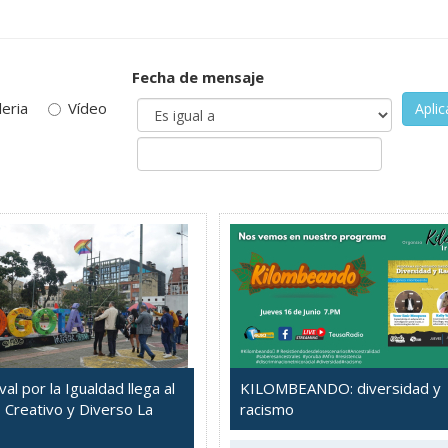
Fecha de mensaje
leria
Vídeo
Aplic
val por la Igualdad llega al
KILOMBEANDO: diversidad y
o Creativo y Diverso La
racismo