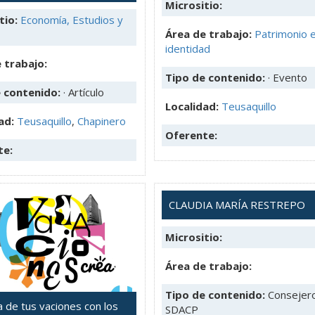
Micrositio:
tio:
Economía, Estudios y
Área de trabajo:
Patrimonio 
identidad
 trabajo:
Tipo de contenido:
· Evento
e contenido:
· Artículo
Localidad:
Teusaquillo
ad:
Teusaquillo
,
Chapinero
Oferente:
te:
CLAUDIA MARÍA RESTREPO
Micrositio:
Área de trabajo:
Tipo de contenido:
Consejer
a de tus vaciones con los
SDACP