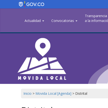
Pasar
al
contenido
Transparencia
principal
Actualidad
Convocatorias
a la informació
Inicio
>
Movida Local [Agenda]
>
Distrital