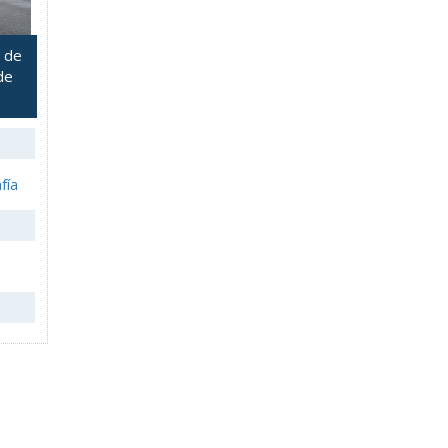
 de
de
fía