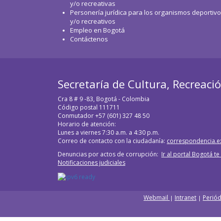
y/o recreativas
Personería jurídica para los organismos deportiv
y/o recreativos
Empleo en Bogotá
Contáctenos
Secretaría de Cultura, Recreaci
Cra 8 # 9 -83, Bogotá - Colombia
Código postal 111711
Conmutador +57 (601) 327 48 50
Horario de atención:
Lunes a viernes 7:30 a.m. a 4:30 p.m.
Correo de contacto con la ciudadanía:
correspondencia.e
Denuncias por actos de corrupción:
Ir al portal Bogotá t
Notificaciones judiciales
Webmail
Intranet
Periód
|
|