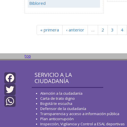
Biblored
« primera
‹ anterior
…
2
3
4
top
SERVICIO A LA
CIUDADANÍA
Facebook
Atención a la ciudadanía
Carta de trato digno
Twitter
Bogotá te escucha
Defensor de la ciudadanía
WhatsApp
Transparencia y acceso a información pública
Plan anticorrupción
Inspección, Vigilancia y Control a ESAL deportivas