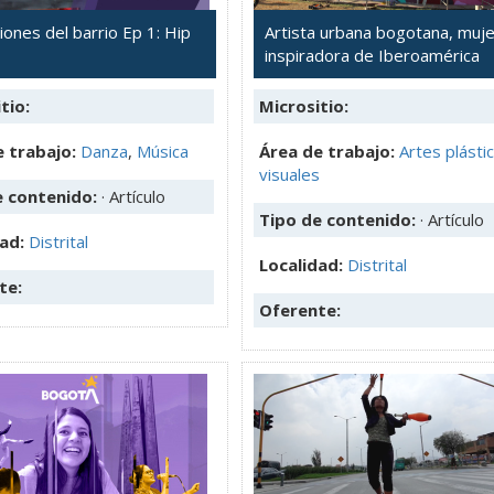
ones del barrio Ep 1: Hip
Artista urbana bogotana, muje
inspiradora de Iberoamérica
tio:
Micrositio:
 trabajo:
Danza
,
Música
Área de trabajo:
Artes plásti
visuales
e contenido:
· Artículo
Tipo de contenido:
· Artículo
dad:
Distrital
Localidad:
Distrital
te:
Oferente: