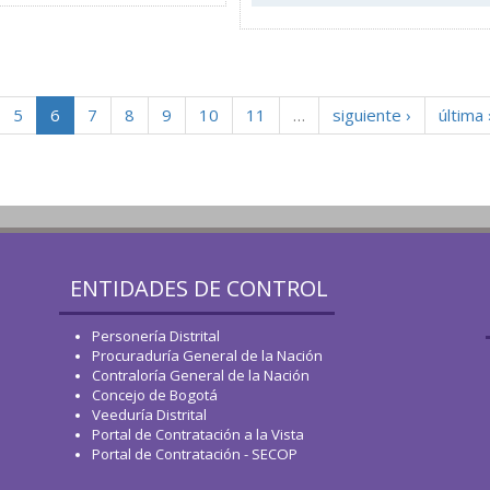
5
6
7
8
9
10
11
…
siguiente ›
última 
ENTIDADES DE CONTROL
Personería Distrital
Procuraduría General de la Nación
Contraloría General de la Nación
Concejo de Bogotá
Veeduría Distrital
Portal de Contratación a la Vista
Portal de Contratación - SECOP