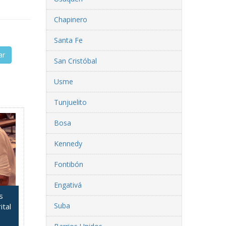
Chapinero
Santa Fe
ar
San Cristóbal
Usme
Tunjuelito
Bosa
Kennedy
Fontibón
Engativá
s
Suba
ital