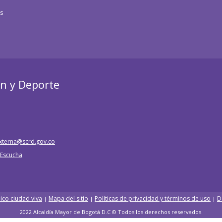
os
ón y Deporte
xterna@scrd.gov.co
e Escucha
ico ciudad viva
Mapa del sitio
Políticas de privacidad y términos de uso
D
|
|
|
2022 Alcaldía Mayor de Bogotá D.C © Todos los derechos reservados.