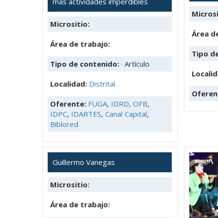
más actividades imperdibles
Microsi
Micrositio:
Área de
Área de trabajo:
Tipo d
Tipo de contenido:
· Artículo
Locali
Localidad:
Distrital
Oferen
Oferente:
FUGA
,
IDRD
,
OFB
,
IDPC
,
IDARTES
,
Canal Capital
,
Biblored
Guillermo Vanegas
Micrositio:
Área de trabajo: