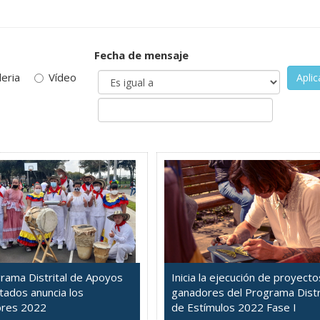
Fecha de mensaje
leria
Vídeo
Aplic
grama Distrital de Apoyos
Inicia la ejecución de proyecto
tados anuncia los
ganadores del Programa Distr
res 2022
de Estímulos 2022 Fase I