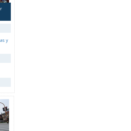
r
cas y