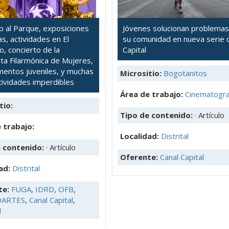
 al Parque, exposiciones
Jóvenes solucionan problemas
cas, actividades en El
su comunidad en nueva serie 
, concierto de la
Capital
a Filarmónica de Mujeres,
entos juveniles, y muchas
Micrositio:
Bogotanitos
ividades imperdibles
Área de trabajo:
Cinematogra
tio:
Tipo de contenido:
· Artículo
 trabajo:
Localidad:
Distrital
e contenido:
· Artículo
Oferente:
Canal Capital
ad:
Distrital
te:
FUGA
,
IDRD
,
OFB
,
DARTES
,
Canal Capital
,
d