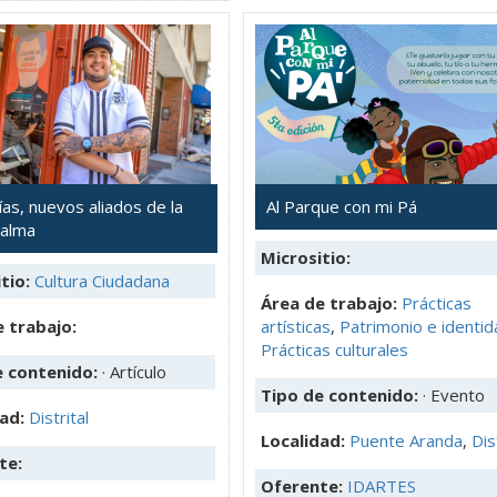
as, nuevos aliados de la
Al Parque con mi Pá
Calma
Micrositio:
tio:
Cultura Ciudadana
Área de trabajo:
Prácticas
 trabajo:
artísticas
,
Patrimonio e identid
Prácticas culturales
e contenido:
· Artículo
Tipo de contenido:
· Evento
dad:
Distrital
Localidad:
Puente Aranda
,
Dis
te:
Oferente:
IDARTES