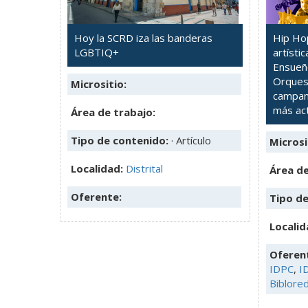
Hoy la SCRD iza las banderas
Hip Hop
LGBTIQ+
artísti
Ensueño
Orquest
Micrositio:
campam
más act
Área de trabajo:
Tipo de contenido:
· Artículo
Microsi
Localidad:
Distrital
Área de
Oferente:
Tipo d
Localid
Oferen
IDPC
,
I
Biblore