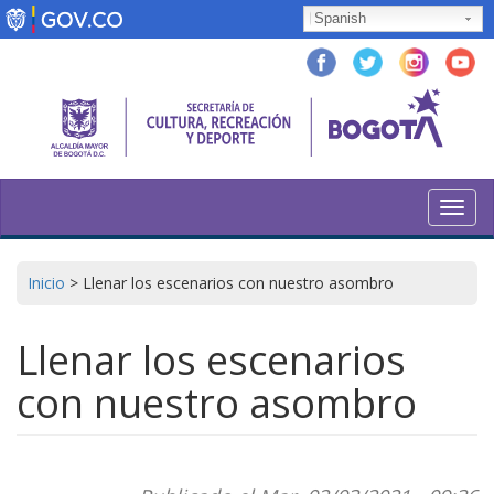
Pasar
Spanish
al
contenido
principal
Toggl
navig
Inicio
>
Llenar los escenarios con nuestro asombro
Llenar los escenarios
con nuestro asombro