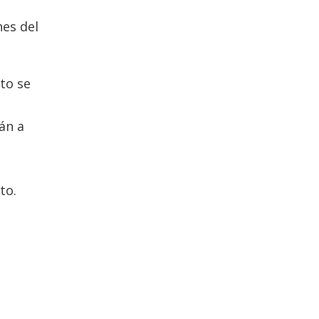
nes del
to se
án a
to.