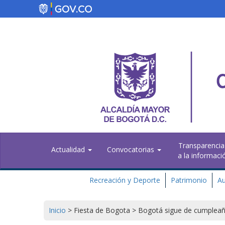
Pasar
al
contenido
principal
Transparencia
Actualidad
Convocatorias
a la informaci
Recreación y Deporte
Patrimonio
Au
Inicio
>
Fiesta de Bogota
>
Bogotá sigue de cumplea