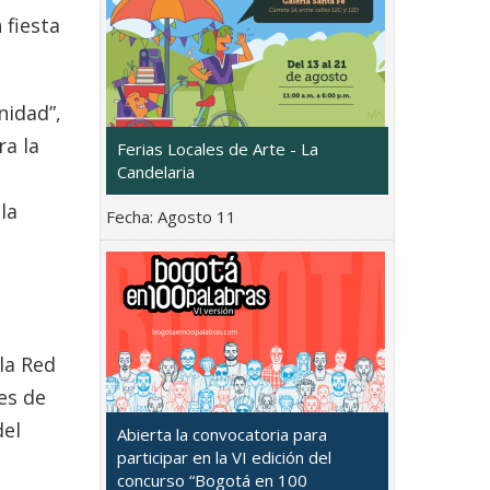
 fiesta
nidad”,
ra la
Ferias Locales de Arte - La
Candelaria
la
Fecha:
Agosto 11
la Red
es de
del
Abierta la convocatoria para
participar en la VI edición del
concurso “Bogotá en 100