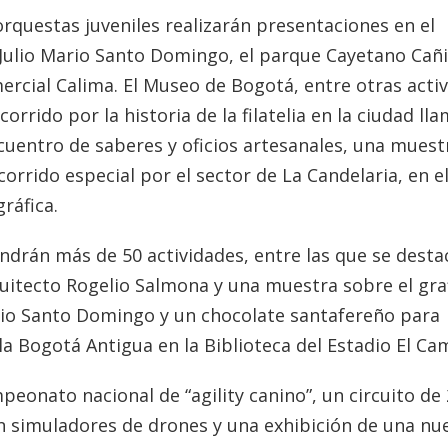
rquestas juveniles realizarán presentaciones en el
 Julio Mario Santo Domingo, el parque Cayetano Cañi
mercial Calima. El Museo de Bogotá, entre otras acti
rrido por la historia de la filatelia en la ciudad ll
 encuentro de saberes y oficios artesanales, una muest
corrido especial por el sector de La Candelaria, en e
ráfica.
tendrán más de 50 actividades, entre las que se dest
uitecto Rogelio Salmona y una muestra sobre el graf
 Mario Santo Domingo y un chocolate santafereño para
a Bogotá Antigua en la Biblioteca del Estadio El Ca
mpeonato nacional de “agility canino”, un circuito de
n simuladores de drones y una exhibición de una nu