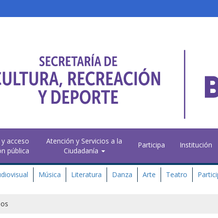
 y acceso
Atención y Servicios a la
Participa
Institución
ón pública
Ciudadanía
diovisual
Música
Literatura
Danza
Arte
Teatro
Partic
ños