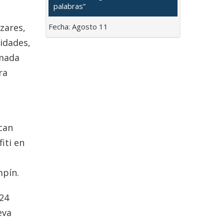
palabras”
zares,
Fecha:
Agosto 11
vidades,
amada
ra
l
acan
iti en
mpín.
 24
eva