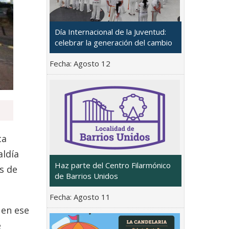
Día Internacional de la Juventud:
celebrar la generación del cambio
Fecha:
Agosto 12
ca
aldía
Haz parte del Centro Filarmónico
s de
de Barrios Unidos
Fecha:
Agosto 11
 en ese
e