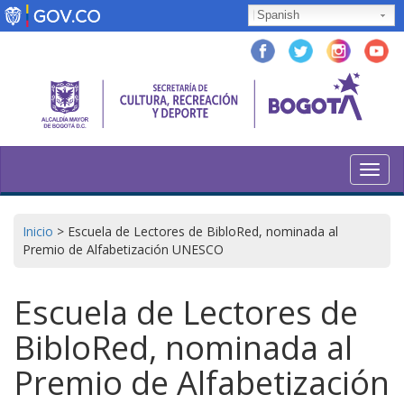
Pasar
Spanish
al
contenido
principal
Toggl
navig
Inicio
>
Escuela de Lectores de BibloRed, nominada al
Premio de Alfabetización UNESCO
Escuela de Lectores de
BibloRed, nominada al
Premio de Alfabetización